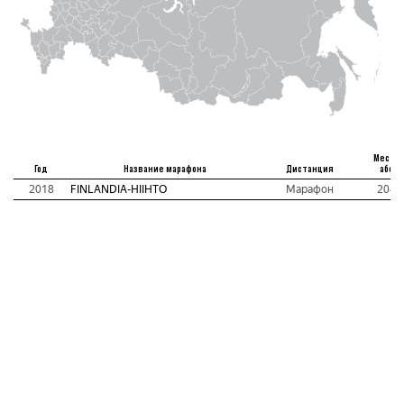
Место
Год
Название марафона
Дистанция
абс
2018
FINLANDIA-HIIHTO
Марафон
204