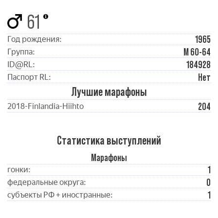
61
1965
Год рождения:
М 60-64
Группа:
184928
ID@RL:
Нет
Паспорт RL:
Лучшие марафоны
204
2018-Finlandia-Hiihto
Статистика выступлений
Марафоны
1
гонки:
0
федеральные округа:
1
субъекты РФ + иностранные: