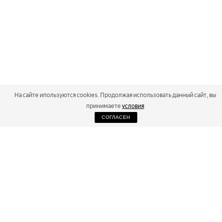
На сайте ипользуются cookies. Продолжая использовать данный сайт, вы
принимаете
условия
СОГЛАСЕН
2026
Russialoppet ®
Серия лыжных марафонов
RUSSIALOPPET