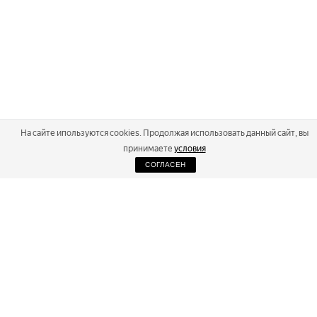
На сайте ипользуются cookies. Продолжая использовать данный сайт, вы
принимаете
условия
СОГЛАСЕН
2026
Russialoppet ®
Серия лыжных марафонов
RUSSIALOPPET