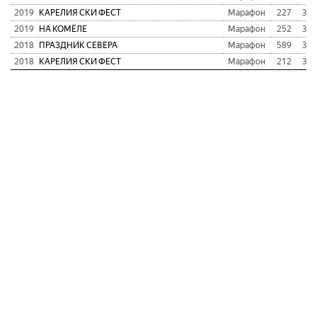
2019
КАРЕЛИЯ СКИ ФЕСТ
Марафон
227
3:1
2019
НА КОМЁЛЕ
Марафон
252
3:3
2018
ПРАЗДНИК СЕВЕРА
Марафон
589
3:4
2018
КАРЕЛИЯ СКИ ФЕСТ
Марафон
212
3:2