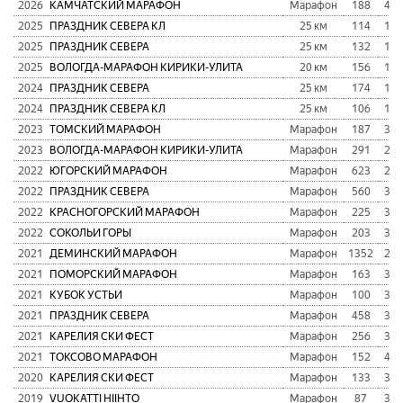
2026
КАМЧАТСКИЙ МАРАФОН
Марафон
188
4:0
2025
ПРАЗДНИК СЕВЕРА КЛ
25 км
114
1:5
2025
ПРАЗДНИК СЕВЕРА
25 км
132
1:3
2025
ВОЛОГДА-МАРАФОН КИРИКИ-УЛИТА
20 км
156
1:1
2024
ПРАЗДНИК СЕВЕРА
25 км
174
1:4
2024
ПРАЗДНИК СЕВЕРА КЛ
25 км
106
1:5
2023
ТОМСКИЙ МАРАФОН
Марафон
187
3:5
2023
ВОЛОГДА-МАРАФОН КИРИКИ-УЛИТА
Марафон
291
2:5
2022
ЮГОРСКИЙ МАРАФОН
Марафон
623
2:3
2022
ПРАЗДНИК СЕВЕРА
Марафон
560
3:3
2022
КРАСНОГОРСКИЙ МАРАФОН
Марафон
225
3:2
2022
СОКОЛЬИ ГОРЫ
Марафон
203
3:4
2021
ДЕМИНСКИЙ МАРАФОН
Марафон
1352
2:5
2021
ПОМОРСКИЙ МАРАФОН
Марафон
163
3:1
2021
КУБОК УСТЬИ
Марафон
100
3:3
2021
ПРАЗДНИК СЕВЕРА
Марафон
458
3:1
2021
КАРЕЛИЯ СКИ ФЕСТ
Марафон
256
3:0
2021
ТОКСОВО МАРАФОН
Марафон
152
4:0
2020
КАРЕЛИЯ СКИ ФЕСТ
Марафон
133
3:0
2019
VUOKATTI HIIHTO
Марафон
87
3:3