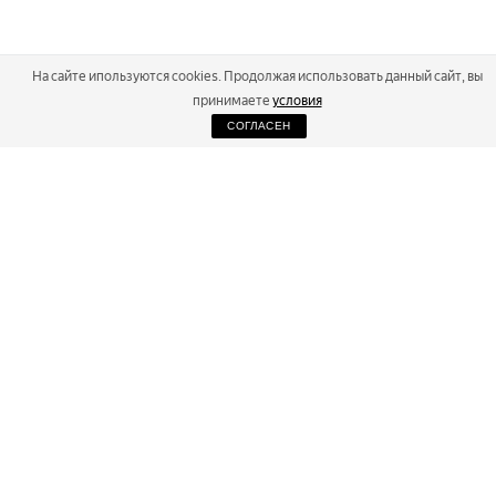
На сайте ипользуются cookies. Продолжая использовать данный сайт, вы
принимаете
условия
СОГЛАСЕН
2026
Russialoppet ®
Серия лыжных марафонов
RUSSIALOPPET
МАРАФОНЫ
РЕЗУЛЬТАТЫ
МАГАЗИН