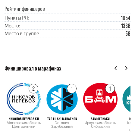
Рейтинг финишеров
1054
Пункты РЛ:
1338
Место:
58
Место в группе
Финишировал в марафонах
2
1
1
НИКОЛОВ ПЕРЕВОЗ КЛ
TARTU SKI MARATHON
БАМ ОГОНЬКИ
КУЗ
Московская область
Эстония
Иркутская область
Кем
Центральный
Зарубежный
Сибирский
о
Си