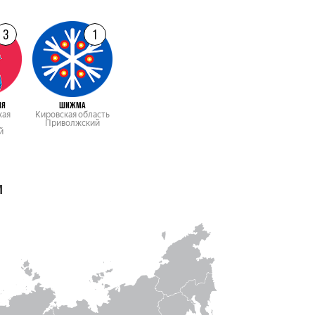
3
1
ИЯ
ШИЖМА
кая
Кировская область
Приволжский
й
м