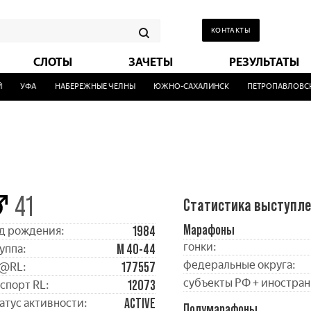
КОНТАКТЫ
СЛОТЫ
ЗАЧЕТЫ
РЕЗУЛЬТАТЫ
УФА
НАБЕРЕЖНЫЕ ЧЕЛНЫ
ЮЖНО-САХАЛИНСК
ПЕТРОПАВЛОВСК-
41
Статистика выступл
Марафоны
1984
д рождения:
гонки:
М 40-44
уппа:
федеральные округа:
177557
@RL:
субъекты РФ + иностран
12073
спорт RL:
ACTIVE
атус активности:
Полумарафоны