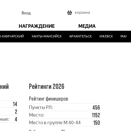
0
корзина
Вход
НАГРАЖДЕНИЕ
МЕДИА
КАМЧАТСКИЙ
ХАНТЫ-МАНСИЙСК
АРХАНГЕЛЬСК
ИЖЕВСК
МАЛИНО
ений
Рейтинги 2026
Рейтинг финишеров
14
456
Пункты РЛ:
2
1152
Место:
4
ные:
150
Место в группе М 40-44