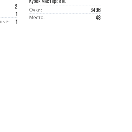
Кубок мастеров RL
2
3496
Очки:
1
48
Место:
1
ные: