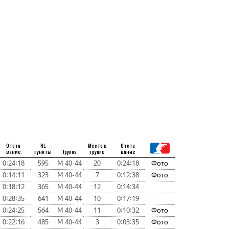
Отста
RL
Место в
Отста
вание
пункты
Группа
группе
вание
0:24:18
595
М 40-44
20
0:24:18
Фото
0:14:11
323
М 40-44
7
0:12:38
Фото
0:18:12
365
М 40-44
12
0:14:34
0:28:35
641
М 40-44
10
0:17:19
0:24:25
564
М 40-44
11
0:10:32
Фото
0:22:16
485
М 40-44
3
0:03:35
Фото