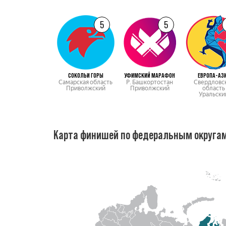
5
5
СОКОЛЬИ ГОРЫ
УФИМСКИЙ МАРАФОН
ЕВРОПА-АЗ
Самарская область
Р. Башкортостан
Свердловс
Приволжский
Приволжский
область
Уральски
Карта финишей по федеральным округа