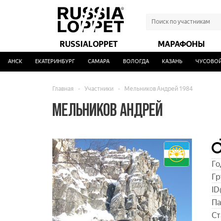
RUSSIALOPPET
МАРАФОНЫ
АНСК
ЕКАТЕРИНБУРГ
САМАРА
ВОЛОГДА
КАЗАНЬ
ЧУСОВОЙ
Главная
-
Участники
-
Мельников Андрей 1984
МЕЛЬНИКОВ АНДРЕЙ
Го
Гр
ID
Па
Ст