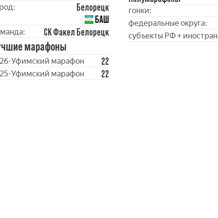
Белорецк
род:
гонки:
БАШ
федеральные округа:
СК Факел Белорецк
манда:
субъекты РФ + иностран
учшие марафоны
22
26-Уфимский марафон
22
25-Уфимский марафон