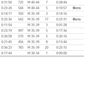
0:31:50
725
М 40-44
7
0:28:44
0:23:26
544
М 40-44
5
0:10:57
Фото
0:14:17
350
М 35-39
3
0:14:16
0:25:36
542
М 35-39
17
0:23:31
Фото
0:11:54
М 35-39
3
0:01:28
0:23:19
497
М 35-39
5
0:17:36
0:26:58
570
М 35-39
5
0:26:16
0:21:45
456
М 35-39
8
0:13:44
0:36:23
783
М 35-39
20
0:25:15
0:17:44
М 30-34
1
0:00:00