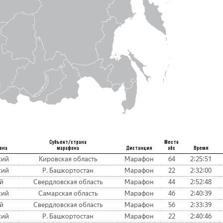
Субъект/страна
Место
она
марафона
Дистанция
абс
Время
кий
Кировская область
Марафон
64
2:25:51
кий
Р. Башкортостан
Марафон
22
2:32:00
й
Свердловская область
Марафон
44
2:52:48
кий
Самарская область
Марафон
46
2:40:39
й
Свердловская область
Марафон
56
2:33:39
кий
Р. Башкортостан
Марафон
22
2:40:46