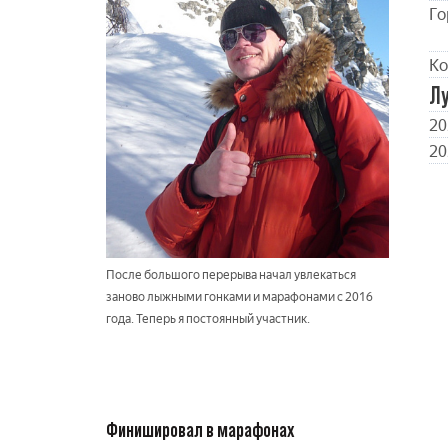
Го
Ко
Л
20
20
После большого перерыва начал увлекаться
заново лыжными гонками и марафонами с 2016
года. Теперь я постоянный участник.
Финишировал в марафонах