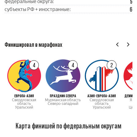
5
федеральные округа:
6
субъекты РФ + иностранные:
Финишировал в марафонах
4
4
2
ЕВРОПА-АЗИЯ
ПРАЗДНИК СЕВЕРА
АЗИЯ-ЕВРОПА-АЗИЯ
ДЕМИНС
Свердловская
Мурманская область
Свердловская
Яро
область
Северо-западный
область
о
Уральский
Уральский
Цен
Карта финишей по федеральным округам