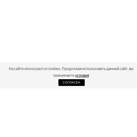
На сайте ипользуются cookies. Продолжая использовать данный сайт, вы
принимаете
условия
СОГЛАСЕН
2026
Russialoppet ®
Серия лыжных марафонов