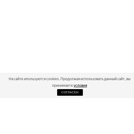
На сайте ипользуются cookies. Продолжая использовать данный сайт, вы
принимаете
условия
СОГЛАСЕН
2026
Russialoppet ®
Серия лыжных марафонов