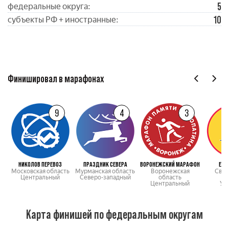
5
федеральные округа:
10
субъекты РФ + иностранные:
Финишировал в марафонах
9
4
3
НИКОЛОВ ПЕРЕВОЗ
ПРАЗДНИК СЕВЕРА
ВОРОНЕЖСКИЙ МАРАФОН
ЕВР
Московская область
Мурманская область
Воронежская
Свер
Центральный
Северо-западный
область
о
Центральный
Ур
Карта финишей по федеральным округам