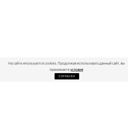
На сайте ипользуются cookies. Продолжая использовать данный сайт, вы
принимаете
условия
СОГЛАСЕН
2026
Russialoppet ®
Серия лыжных марафонов