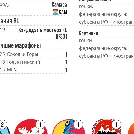
Самара
род:
гонки:
САМ
федеральные округа:
ания RL
субъекты РФ + иностран
Кандидат в мастера RL
19
Спутники
№301
гонки:
учшие марафоны
федеральные округа:
1
25-Сокольи Горы
субъекты РФ + иностран
1
18-Тольяттинский
1
15-МГУ
2
1
1
1