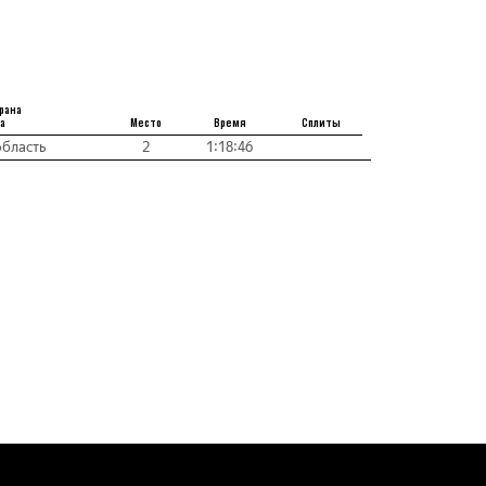
рана
а
Место
Время
Сплиты
бласть
2
1:18:46