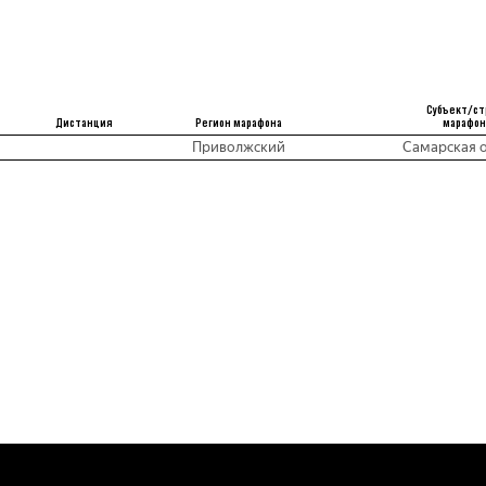
Субъект/ст
Дистанция
Регион марафона
марафон
Приволжский
Самарская о