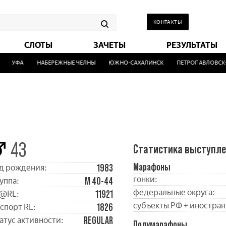
КОНТАКТЫ
СЛОТЫ
ЗАЧЕТЫ
РЕЗУЛЬТАТЫ
УФА
НАБЕРЕЖНЫЕ ЧЕЛНЫ
ЮЖНО-САХАЛИНСК
ПЕТРОПАВЛОВСК-К
43
Статистика выступл
Марафоны
1983
д рождения:
гонки:
М 40-44
уппа:
федеральные округа:
11921
@RL:
субъекты РФ + иностран
1826
спорт RL:
REGULAR
атус активности:
Полумарафоны