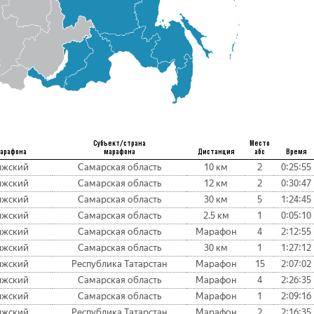
Субъект/страна
Место
марафона
марафона
Дистанция
абс
Время
лжский
Самарская область
10 км
2
0:25:55
лжский
Самарская область
12 км
2
0:30:47
лжский
Самарская область
30 км
5
1:24:45
лжский
Самарская область
2.5 км
1
0:05:10
лжский
Самарская область
Марафон
4
2:12:55
лжский
Самарская область
30 км
1
1:27:12
лжский
Республика Татарстан
Марафон
15
2:07:02
лжский
Самарская область
Марафон
4
2:26:35
лжский
Самарская область
Марафон
1
2:09:16
лжский
Республика Татарстан
Марафон
2
2:16:35