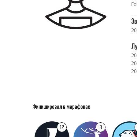
Го
Зв
20
Л
20
20
20
Финишировал в марафонах
12
3