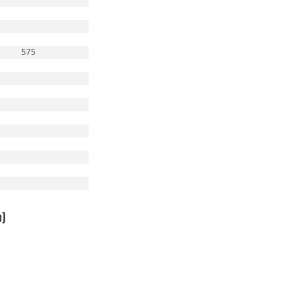
575
в)