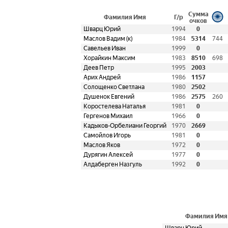
Сумма
Фамилия Имя
Г/р
очков
Шварц Юрий
1994
0
Маслов Вадим (к)
1984
5314
744
Савельев Иван
1999
0
Хорайкин Максим
1983
8510
698
Деев Петр
1995
2003
Арих Андрей
1986
1157
Солощенко Светлана
1980
2502
Душенок Евгений
1986
2575
260
Коростелева Наталья
1981
0
Гергенов Михаил
1966
0
Кадыков-Орбелиани Георгий
1970
2669
Самойлов Игорь
1981
0
Маслов Яков
1972
0
Дурягин Алексей
1977
0
Алдаберген Назгуль
1992
0
Фамилия Имя