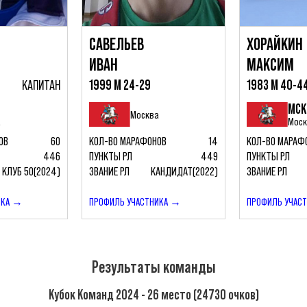
САВЕЛЬЕВ
ХОРАЙКИН
ИВАН
МАКСИМ
КАПИТАН
1999 М 24-29
1983 М 40-4
МСК
Москва
а
Мос
ОВ
60
КОЛ-ВО МАРАФОНОВ
14
КОЛ-ВО МАРАФ
446
ПУНКТЫ РЛ
449
ПУНКТЫ РЛ
КЛУБ 50(2024)
ЗВАНИЕ РЛ
КАНДИДАТ(2022)
ЗВАНИЕ РЛ
ИКА →
ПРОФИЛЬ УЧАСТНИКА →
ПРОФИЛЬ УЧАС
Результаты команды
Кубок Команд 2024 - 26 место (24730 очков)