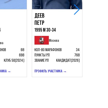
ДЕЕВ
АРИХ
ПЕТР
АНДРЕЙ
4
1995 М 30-34
1986 М 40
М
Москва
ква
Мо
ОНОВ
68
КОЛ-ВО МАРАФОНОВ
34
КОЛ-ВО МАР
698
ПУНКТЫ РЛ
768
ПУНКТЫ РЛ
КЛУБ 50(2024)
ЗВАНИЕ РЛ
КАНДИДАТ(2026)
ЗВАНИЕ РЛ
ТНИКА →
ПРОФИЛЬ УЧАСТНИКА →
ПРОФИЛЬ УЧ