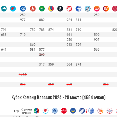
250
250
977
882
924
814
791
752
783
874
831
710
82
638
719
661
599
250
907
860
913
729
641
531
577
566
260
317
359
564
374
451.5
250
250
250
250
Кубок Команд Классик 2024 - 29 место (4684 очков)
Сумма
Г/р
очков