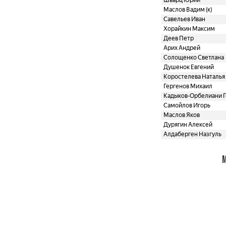
Шварц Юрий
Маслов Вадим (к)
Савельев Иван
Хорайкин Максим
Деев Петр
Арих Андрей
Солощенко Светлана
Душенок Евгений
Коростелева Наталья
Гергенов Михаил
Кадыков-Орбелиани Г
Самойлов Игорь
Маслов Яков
Дурягин Алексей
Алдаберген Назгуль
М