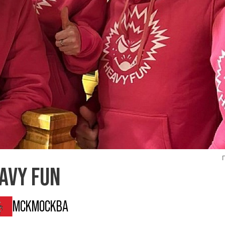
AVY FUN
МСК
МОСКВА