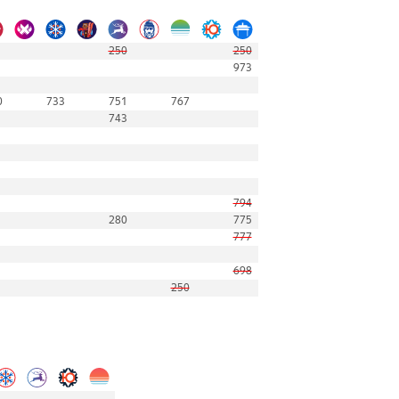
250
250
973
0
733
751
767
743
794
280
775
777
698
250