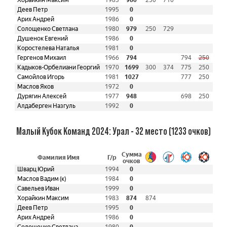
Хорайкин Максим
1983
960
250
710
Деев Петр
1995
0
Арих Андрей
1986
0
Солощенко Светлана
1980
979
250
729
Душенок Евгений
1986
0
Коростелева Наталья
1981
0
Гергенов Михаил
1966
794
794
250
Кадыков-Орбелиани Георгий
1970
1699
300
374
775
250
Самойлов Игорь
1981
1027
777
250
Маслов Яков
1972
0
Дурягин Алексей
1977
948
698
250
Алдаберген Назгуль
1992
0
Малый Кубок Команд 2024: Урал - 32 место (1233 очков)
Сумма
Фамилия Имя
Г/р
очков
Шварц Юрий
1994
0
Маслов Вадим (к)
1984
0
Савельев Иван
1999
0
Хорайкин Максим
1983
874
874
Деев Петр
1995
0
Арих Андрей
1986
0