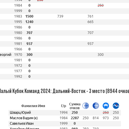
1994
0
250
1984
0
250
1999
0
1983
1500
739
761
1995
1240
665
1986
0
1980
707
707
1986
0
1981
937
937
1966
0
еоргий
1970
300
300
1981
0
1972
0
1977
0
1992
0
алый Кубок Команд 2024: Дальний-Восток - 3 место (8944 очко
Сумма
Фамилия Имя
Г/р
очков
Шварц Юрий
1994
250
250
250
Маслов Вадим (к)
1984
2287
250
814
973
250
Савельев Иван
1999
0