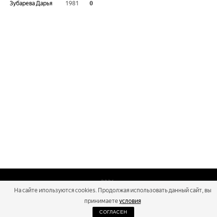
Зубарева Дарья
1981
0
2026
На сайте ипользуются cookies. Продолжая использовать данный сайт, вы
Russialoppet ®
Серия лыжных марафонов
принимаете
условия
СОГЛАСЕН