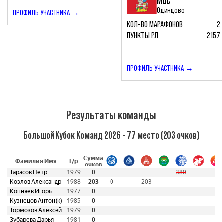
МОС
Одинцово
ПРОФИЛЬ УЧАСТНИКА →
КОЛ-ВО МАРАФОНОВ
2
ПУНКТЫ РЛ
2157
ПРОФИЛЬ УЧАСТНИКА →
Результаты команды
Большой Кубок Команд 2026 - 77 место (203 очков)
Сумма
Фамилия Имя
Г/р
очков
Тарасов Петр
1979
0
380
Козлов Александр
1988
203
0
203
Копняев Игорь
1977
0
Кузнецов Антон (к)
1985
0
Тормозов Алексей
1979
0
Зубарева Дарья
1981
0