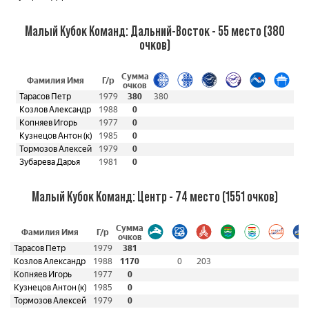
Малый Кубок Команд: Дальний-Восток - 55 место (380
очков)
Сумма
Фамилия Имя
Г/р
очков
Тарасов Петр
1979
380
380
Козлов Александр
1988
0
Копняев Игорь
1977
0
Кузнецов Антон (к)
1985
0
Тормозов Алексей
1979
0
Зубарева Дарья
1981
0
Малый Кубок Команд: Центр - 74 место (1551 очков)
Сумма
Фамилия Имя
Г/р
очков
Тарасов Петр
1979
381
Козлов Александр
1988
1170
0
203
Копняев Игорь
1977
0
Кузнецов Антон (к)
1985
0
Тормозов Алексей
1979
0