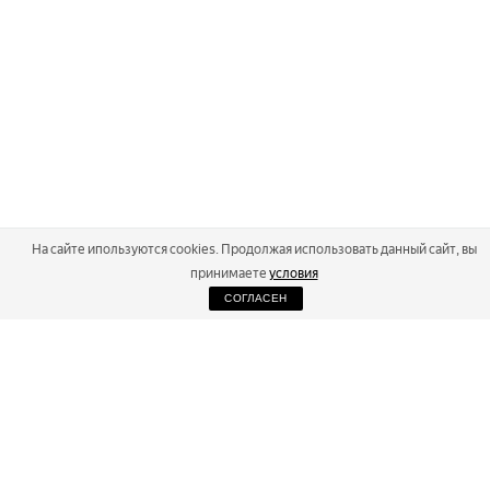
На сайте ипользуются cookies. Продолжая использовать данный сайт, вы
принимаете
условия
СОГЛАСЕН
2026
Russialoppet ®
Серия лыжных марафонов
RUSSIALOPPET