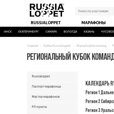
RUSSIALOPPET
МАРАФОНЫ
РМАНСК
ЕКАТЕРИНБУРГ
САМАРА
ВОЛОГДА
КАЗАНЬ
ЧУСОВОЙ
Главная
-
Кубки Russialoppet
-
Малый кубок команд
-
Р
РЕГИОНАЛЬНЫЙ КУБОК КОМАНД
Russialoppet
КАЛЕНДАРЬ R
Паспорт марафонца
Регион 1 Дальн
Мастер марафонов
Регион 2 Сибирс
РЛ-пункты
Регион 3 Уральс