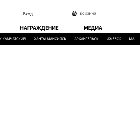
0
корзина
Вход
НАГРАЖДЕНИЕ
МЕДИА
-КАМЧАТСКИЙ
ХАНТЫ-МАНСИЙСК
АРХАНГЕЛЬСК
ИЖЕВСК
МАЛИН