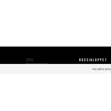
RUSSIALOPPET
2026
Russialoppet ®
Серия лыжных марафонов
На сайте ипо
О нас
Паспорт участника
Мастер марафонов
Бонусы