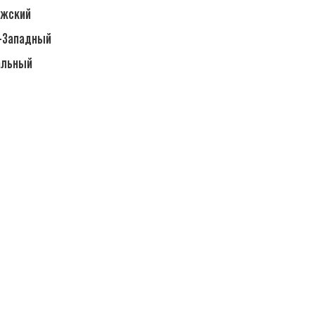
лжский
о-Западный
альный