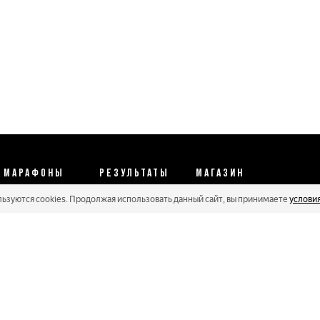
МАРАФОНЫ
РЕЗУЛЬТАТЫ
МАГАЗИН
льзуются cookies. Продолжая использовать данный сайт, вы принимаете
услови
Календарь 2026
Протоколы 2025
Реквизиты
Регистрации
Кубковые серии
Оплата и сервис
Онлайн гонки
Рейтинг Russialoppet
Условия отмены
Мастера
Соглашение
Политика конфиденциальности
Политика обработки персональных данных
Политика cookie