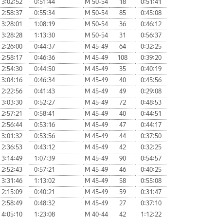
3:02:52
0:51:44
М 50-54
18
0:51:41
2:58:37
0:55:34
М 50-54
85
0:45:08
3:28:01
1:08:19
М 50-54
36
0:46:12
3:28:28
1:13:30
М 50-54
31
0:56:37
2:26:00
0:44:37
М 45-49
64
0:32:25
2:58:17
0:46:36
М 45-49
108
0:39:20
2:54:30
0:44:50
М 45-49
35
0:40:19
3:04:16
0:46:34
М 45-49
40
0:45:56
2:22:56
0:41:43
М 45-49
49
0:29:08
3:03:30
0:52:27
М 45-49
72
0:48:53
2:57:21
0:58:41
М 45-49
40
0:44:51
2:56:44
0:53:16
М 45-49
47
0:44:17
3:01:32
0:53:56
М 45-49
44
0:37:50
2:36:53
0:43:12
М 45-49
42
0:32:25
3:14:49
1:07:39
М 45-49
90
0:54:57
2:52:43
0:57:21
М 45-49
46
0:40:25
3:31:46
1:13:02
М 45-49
58
0:55:08
2:15:09
0:40:21
М 45-49
59
0:31:47
2:58:49
0:48:32
М 45-49
27
0:37:10
4:05:10
1:23:08
М 40-44
42
1:12:22