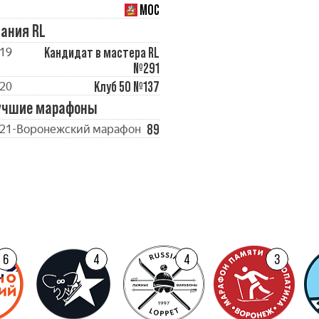
МОС
ания RL
Кандидат в мастера RL
19
№291
Клуб 50 №137
20
учшие марафоны
89
21-Воронежский марафон
6
4
4
3