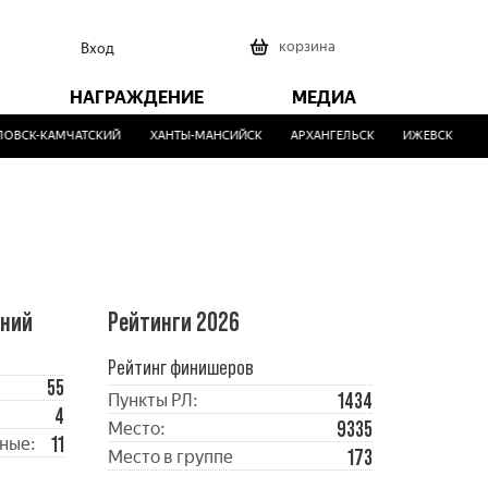
0
корзина
Вход
НАГРАЖДЕНИЕ
МЕДИА
СК-КАМЧАТСКИЙ
ХАНТЫ-МАНСИЙСК
АРХАНГЕЛЬСК
ИЖЕВСК
МАЛ
ений
Рейтинги 2026
Рейтинг финишеров
55
1434
Пункты РЛ:
4
9335
Место:
11
ные:
173
Место в группе