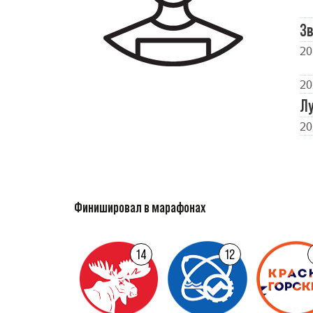
Зв
20
20
Л
20
Финишировал в марафонах
14
12