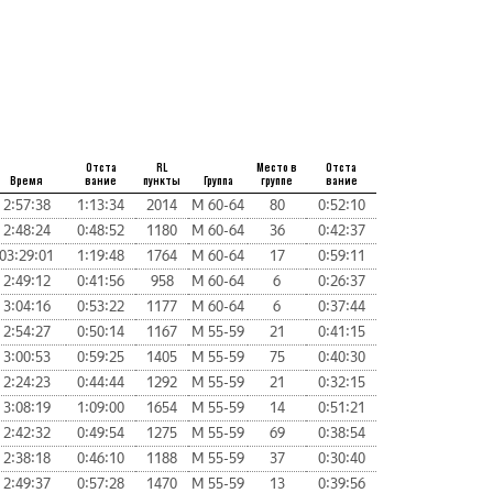
Отста
RL
Место в
Отста
Время
вание
пункты
Группа
группе
вание
2:57:38
1:13:34
2014
М 60-64
80
0:52:10
2:48:24
0:48:52
1180
М 60-64
36
0:42:37
03:29:01
1:19:48
1764
М 60-64
17
0:59:11
2:49:12
0:41:56
958
М 60-64
6
0:26:37
3:04:16
0:53:22
1177
М 60-64
6
0:37:44
2:54:27
0:50:14
1167
М 55-59
21
0:41:15
3:00:53
0:59:25
1405
М 55-59
75
0:40:30
2:24:23
0:44:44
1292
М 55-59
21
0:32:15
3:08:19
1:09:00
1654
М 55-59
14
0:51:21
2:42:32
0:49:54
1275
М 55-59
69
0:38:54
2:38:18
0:46:10
1188
М 55-59
37
0:30:40
2:49:37
0:57:28
1470
М 55-59
13
0:39:56