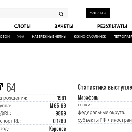
КОНТАКТЫ
СЛОТЫ
ЗАЧЕТЫ
РЕЗУЛЬТАТЫ
ОЙ
УФА
НАБЕРЕЖНЫЕ ЧЕЛНЫ
ЮЖНО-САХАЛИНСК
ПЕТРОПАВЛОВ
64
Статистика выступл
Марафоны
1961
д рождения:
гонки:
М 65-69
уппа:
федеральные округа:
9869
@RL:
субъекты РФ + иностран
0 1269
спорт RL:
Королев
род: