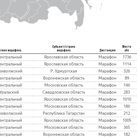
Субъект/страна
Место
егион марафона
марафона
Дистанция
абс
ентральный
Ярославская область
Марафон
1736
ентральный
Ярославская область
Марафон
1114
риволжский
Р. Удмуртская
Марафон
326
ентральный
Воронежская область
Марафон
89
ентральный
Московская область
Марафон
146
Уральский
Свердловская область
Марафон
283
ентральный
Ярославская область
Марафон
1010
ентральный
Московская область
Марафон
186
риволжский
Республика Татарстан
Марафон
212
ентральный
Ярославская область
Марафон
1005
ентральный
Московская область
Марафон
365
ентральный
Воронежская область
Марафон
182