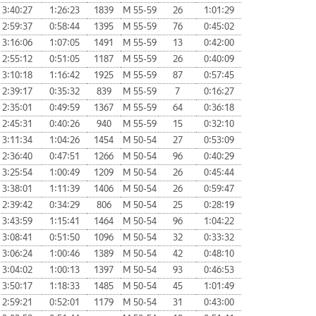
3:40:27
1:26:23
1839
М 55-59
26
1:01:29
2:59:37
0:58:44
1395
М 55-59
76
0:45:02
3:16:06
1:07:05
1491
М 55-59
13
0:42:00
2:55:12
0:51:05
1187
М 55-59
26
0:40:09
3:10:18
1:16:42
1925
М 55-59
87
0:57:45
2:39:17
0:35:32
839
М 55-59
7
0:16:27
2:35:01
0:49:59
1367
М 55-59
64
0:36:18
2:45:31
0:40:26
940
М 55-59
15
0:32:10
3:11:34
1:04:26
1454
М 50-54
27
0:53:09
2:36:40
0:47:51
1266
М 50-54
96
0:40:29
3:25:54
1:00:49
1209
М 50-54
26
0:45:44
3:38:01
1:11:39
1406
М 50-54
26
0:59:47
2:39:42
0:34:29
806
М 50-54
25
0:28:19
3:43:59
1:15:41
1464
М 50-54
96
1:04:22
3:08:41
0:51:50
1096
М 50-54
32
0:33:32
3:06:24
1:00:46
1389
М 50-54
42
0:48:10
3:04:02
1:00:13
1397
М 50-54
93
0:46:53
3:50:17
1:18:33
1485
М 50-54
45
1:01:49
2:59:21
0:52:01
1179
М 50-54
31
0:43:00