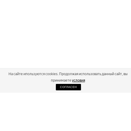
На сайте ипользуются cookies. Продолжая использовать данный сайт, вы
принимаете
условия
СОГЛАСЕН
2026
Russialoppet ®
Серия лыжных марафонов