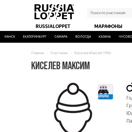
RUSSIALOPPET
МАРАФОНЫ
РМАНСК
ЕКАТЕРИНБУРГ
САМАРА
ВОЛОГДА
КАЗАНЬ
ЧУСОВОЙ
Главная
-
Участники
-
Киселев Максим 1986
КИСЕЛЕВ МАКСИМ
Го
Гр
ID
Па