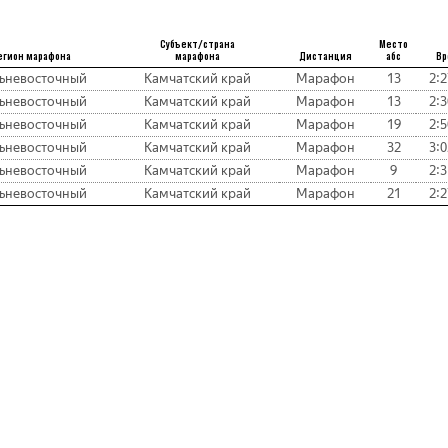
Субъект/страна
Место
егион марафона
марафона
Дистанция
абс
Вр
ьневосточный
Камчатский край
Марафон
13
2:2
ьневосточный
Камчатский край
Марафон
13
2:3
ьневосточный
Камчатский край
Марафон
19
2:5
ьневосточный
Камчатский край
Марафон
32
3:0
ьневосточный
Камчатский край
Марафон
9
2:3
ьневосточный
Камчатский край
Марафон
21
2:2