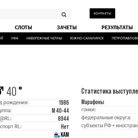
КОНТАКТЫ
СЛОТЫ
ЗАЧЕТЫ
РЕЗУЛЬТАТЫ
УФА
НАБЕРЕЖНЫЕ ЧЕЛНЫ
ЮЖНО-САХАЛИНСК
ПЕТРОПАВЛОВСК
40
Статистика выступл
Марафоны
1986
д рождения:
гонки:
М 40-44
уппа:
федеральные округа:
8944
@RL:
субъекты РФ + иностран
Нет
спорт RL:
КАМ