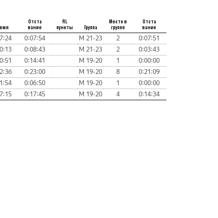
Отста
RL
Место в
Отста
емя
вание
пункты
Группа
группе
вание
7:24
0:07:54
М 21-23
2
0:07:51
0:13
0:08:43
М 21-23
2
0:03:43
0:51
0:14:41
М 19-20
1
0:00:00
2:36
0:23:00
М 19-20
8
0:21:09
1:54
0:06:50
М 19-20
1
0:00:00
7:15
0:17:45
М 19-20
4
0:14:34