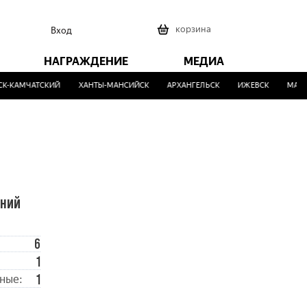
0
корзина
Вход
НАГРАЖДЕНИЕ
МЕДИА
-КАМЧАТСКИЙ
ХАНТЫ-МАНСИЙСК
АРХАНГЕЛЬСК
ИЖЕВСК
МАЛИН
ений
6
1
1
ные: