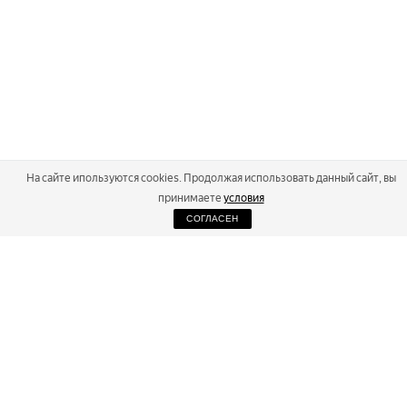
На сайте ипользуются cookies. Продолжая использовать данный сайт, вы
принимаете
условия
СОГЛАСЕН
2026
Russialoppet ®
Серия лыжных марафонов
RUSSIALOPPET