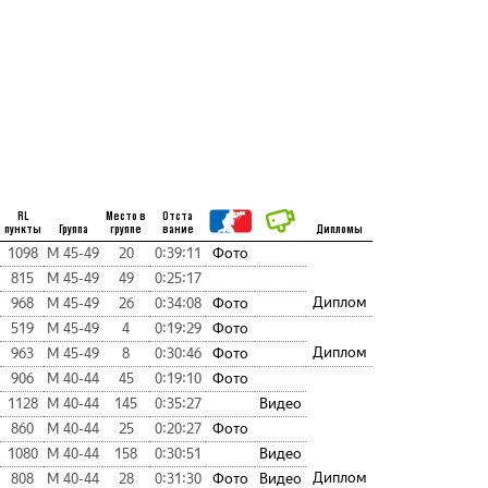
RL
Место в
Отста
пункты
Группа
группе
вание
Дипломы
1098
М 45-49
20
0:39:11
Фото
815
М 45-49
49
0:25:17
Диплом
968
М 45-49
26
0:34:08
Фото
519
М 45-49
4
0:19:29
Фото
Диплом
963
М 45-49
8
0:30:46
Фото
906
М 40-44
45
0:19:10
Фото
1128
М 40-44
145
0:35:27
Видео
860
М 40-44
25
0:20:27
Фото
1080
М 40-44
158
0:30:51
Видео
Диплом
808
М 40-44
28
0:31:30
Фото
Видео