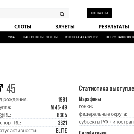
КОНТАКТЫ
СЛОТЫ
ЗАЧЕТЫ
РЕЗУЛЬТАТЫ
УФА
НАБЕРЕЖНЫЕ ЧЕЛНЫ
ЮЖНО-САХАЛИНСК
ПЕТРОПАВЛОВСК-К
45
Статистика выступл
Марафоны
1981
д рождения:
гонки:
М 45-49
уппа:
федеральные округа:
8305
@RL:
субъекты РФ + иностран
3321
спорт RL:
ELITE
атус активности:
Онлайн гонки