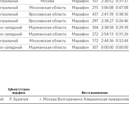
нтральный
Москва
Марафон
107
2:36:52
0:31:37
нтральный
Московская область
Марафон
215
3:06:08
0:47:08
нтральный
Ярославская область
Марафон
437
2:41:39
0:38:36
нтральный
Ярославская область
Марафон
297
2:38:27
0:26:46
ро-западный
Мурманская область
Марафон
304
2:38:58
0:29:39
ро-западный
Мурманская область
Марафон
272
2:54:13
0:31:26
нтральный
Московская область
Марафон
172
2:44:36
0:32:44
ро-западный
Мурманская область
Марафон
307
0:00:00
0:00:00
Субъект/страна
марафона
Место выполнения
ый
Р. Бурятия
г. Москва Волгореченск Алешкинская лыжеролле