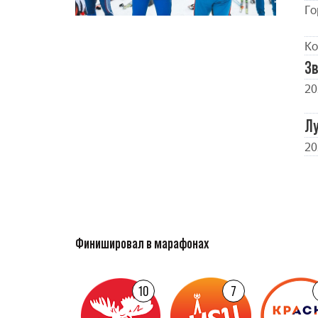
Го
Ко
Зв
20
Л
20
Финишировал в марафонах
10
7