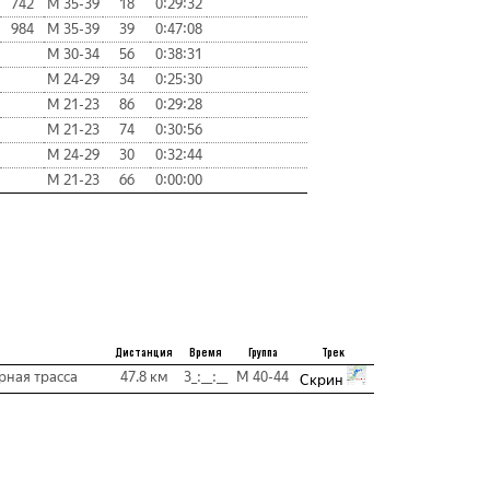
742
М 35-39
18
0:29:32
984
М 35-39
39
0:47:08
М 30-34
56
0:38:31
М 24-29
34
0:25:30
М 21-23
86
0:29:28
М 21-23
74
0:30:56
М 24-29
30
0:32:44
М 21-23
66
0:00:00
Дистанция
Время
Группа
Трек
рная трасса
47.8 км
3_:__:__
М 40-44
Скрин