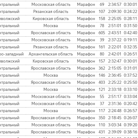
нтральный
Московская область
Марафон
69
2:34:57
0:30:01
нтральный
Рязанская область
Марафон
107
2:09:30
0:24:22
иволжский
Кировская область
Марафон
158
2:25:05
0:28:11
нтральный
Москва
Марафон
78
2:51:01
0:31:50
нтральный
Ярославская область
Марафон
605
2:43:51
0:42:40
нтральный
Московская область
Марафон
39
2:37:22
0:19:11
нтральный
Рязанская область
Марафон
161
2:22:01
0:32:35
ро-западный
Архангельская область
Марафон
80
2:42:01
0:26:51
иволжский
Кировская область
Марафон
157
2:32:47
0:30:01
нтральный
Ярославская область
Марафон
362
2:15:05
0:31:01
нтральный
Москва
Марафон
146
2:36:45
0:37:52
нтральный
Ярославская область
Марафон
403
2:25:22
0:25:50
нтральный
Москва
Марафон
121
2:33:18
0:33:10
нтральный
Московская область
Марафон
55
2:51:17
0:33:04
нтральный
Московская область
Марафон
37
2:31:36
0:20:42
нтральный
Москва
Марафон
117
2:24:48
0:26:57
нтральный
Ярославская область
Марафон
350
2:18:45
0:26:07
нтральный
Московская область
Марафон
110
3:03:34
0:39:20
нтральный
Ярославская область
Марафон
431
2:39:09
0:38:16