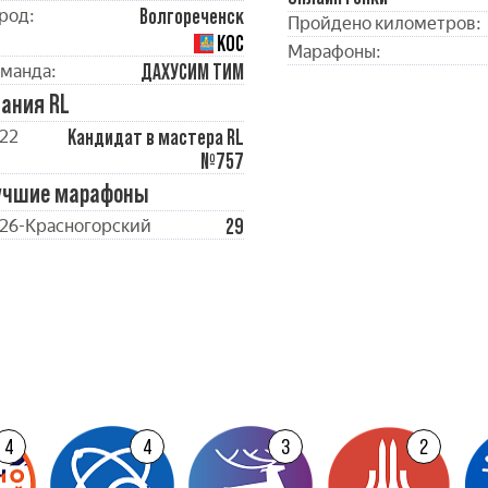
Волгореченск
род:
Пройдено километров:
КОС
Марафоны:
ДАХУСИМ ТИМ
манда:
ания RL
Кандидат в мастера RL
22
№757
учшие марафоны
29
26-Красногорский
4
4
3
2