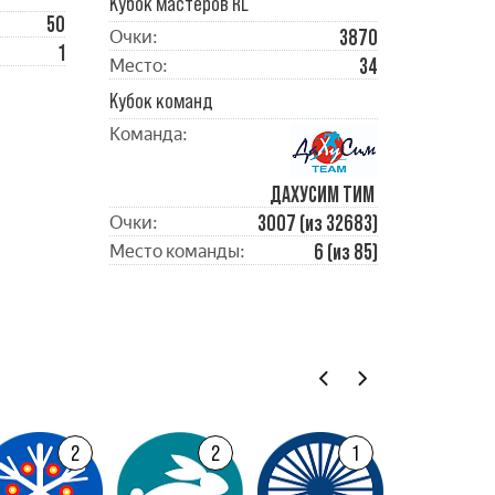
Кубок мастеров RL
50
3870
Очки:
1
34
Место:
Кубок команд
Команда:
ДАХУСИМ ТИМ
3007 (из 32683)
Очки:
6 (из 85)
Место команды:
2
2
1