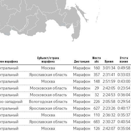
Субъект/страна
Место
Отста
ион марафона
марафона
Дистанция
абс
Время
вание
нтральный
Москва
Марафон
160
3:01:34
0:49:58
нтральный
Ярославская область
Марафон
357
2:31:41
0:33:03
нтральный
Москва
Марафон
148
2:51:59
0:43:00
нтральный
Московская область
Марафон
29
2:42:05
0:23:54
нтральный
Московская область
Марафон
32
2:24:53
0:36:04
ро-западный
Вологодская область
Марафон
226
2:05:58
0:29:54
нтральный
Ярославская область
Марафон
627
2:23:26
0:40:17
нтральный
Москва
Марафон
110
2:36:32
0:35:37
нтральный
Ярославская область
Марафон
683
2:30:27
0:40:54
нтральный
Москва
Марафон
126
2:42:07
0:35:04