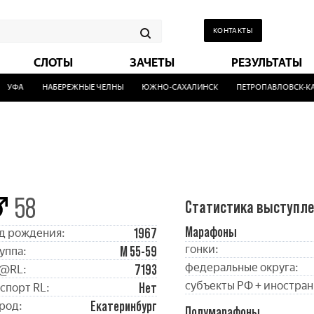
КОНТАКТЫ
СЛОТЫ
ЗАЧЕТЫ
РЕЗУЛЬТАТЫ
УФА
НАБЕРЕЖНЫЕ ЧЕЛНЫ
ЮЖНО-САХАЛИНСК
ПЕТРОПАВЛОВСК-КАМ
58
Статистика выступл
Марафоны
1967
д рождения:
гонки:
М 55-59
уппа:
федеральные округа:
7193
@RL:
субъекты РФ + иностран
Нет
спорт RL:
Екатеринбург
род:
Полумарафоны