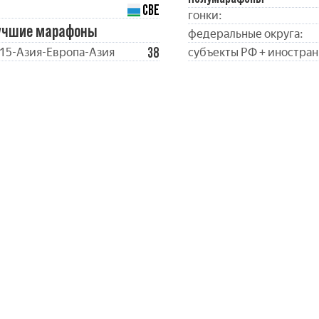
СВЕ
гонки:
учшие марафоны
федеральные округа:
38
15-Азия-Европа-Азия
субъекты РФ + иностран