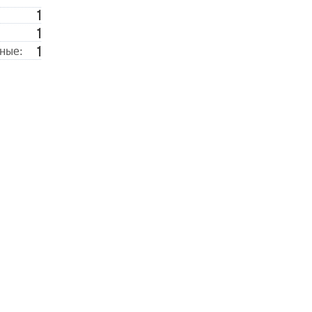
1
1
1
ные: