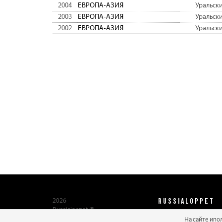
2004
ЕВРОПА-АЗИЯ
Уральск
2003
ЕВРОПА-АЗИЯ
Уральск
2002
ЕВРОПА-АЗИЯ
Уральск
RUSSIALOPPET
2026
Russialoppet ®
Серия лыжных марафонов
На сайте ипо
О нас