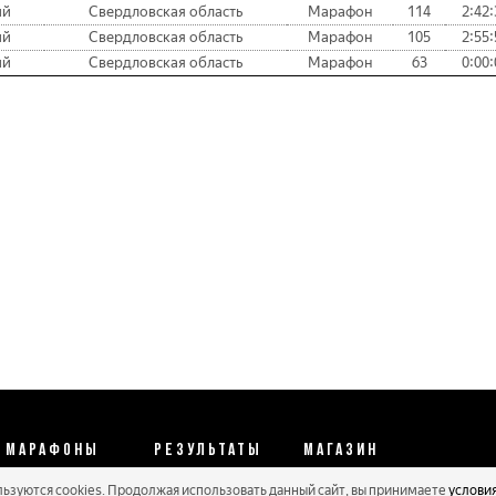
ий
Свердловская область
Марафон
114
2:42:
ий
Свердловская область
Марафон
105
2:55:
ий
Свердловская область
Марафон
63
0:00:
МАРАФОНЫ
РЕЗУЛЬТАТЫ
МАГАЗИН
льзуются cookies. Продолжая использовать данный сайт, вы принимаете
услови
Календарь 2026
Протоколы 2025
Реквизиты