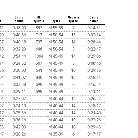
Отста
RL
Место в
Отста
я
вание
пункты
Группа
группе
вание
11
0:18:00
897
М 55-59
7
0:14:31
20
0:40:36
717
М 50-54
15
0:32:14
57
0:40:18
737
М 50-54
14
0:28:44
18
0:32:29
646
М 50-54
5
0:22:47
42
0:54:44
1064
М 45-49
14
0:29:06
14
0:24:52
507
М 45-49
5
0:08:16
56
0:30:03
641
М 45-49
10
0:29:16
04
0:41:07
840
М 45-49
18
0:15:14
03
0:32:38
695
М 45-49
6
0:16:54
01
0:29:11
695
М 45-49
5
0:11:41
01
0:27:07
М 40-44
12
0:26:22
02
0:24:10
М 40-44
14
0:18:17
17
0:25:56
М 40-44
14
0:21:40
27
0:36:16
М 40-44
10
0:22:26
33
0:42:09
М 40-44
10
0:29:45
47
0:28:26
М 35-39
6
0:17:17