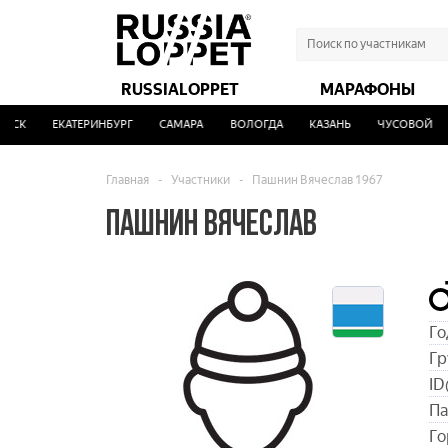
RUSSIALOPPET
МАРАФОНЫ
СК
ЕКАТЕРИНБУРГ
САМАРА
ВОЛОГДА
КАЗАНЬ
ЧУСОВОЙ
Главная
-
Участники
-
Пашнин Вячеслав 1967
ПАШНИН ВЯЧЕСЛАВ
Го
Гр
ID
Па
Го