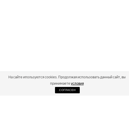
На сайте ипользуются cookies. Продолжая использовать данный сайт, вы
принимаете
условия
СОГЛАСЕН
2026
Russialoppet ®
Серия лыжных марафонов