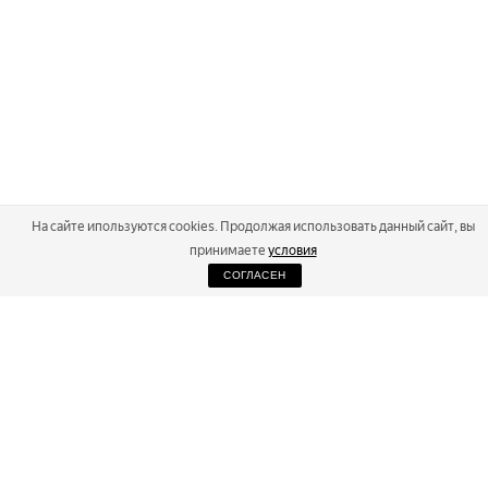
На сайте ипользуются cookies. Продолжая использовать данный сайт, вы
принимаете
условия
СОГЛАСЕН
2026
Russialoppet ®
Серия лыжных марафонов