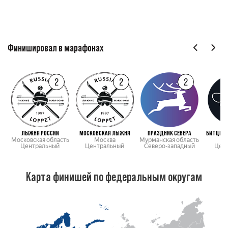
Финишировал в марафонах
2
2
2
ЛЫЖНЯ РОССИИ
МОСКОВСКАЯ ЛЫЖНЯ
ПРАЗДНИК СЕВЕРА
БИТЦЕВС
Московская область
Москва
Мурманская область
М
Центральный
Центральный
Северо-западный
Цен
Карта финишей по федеральным округам