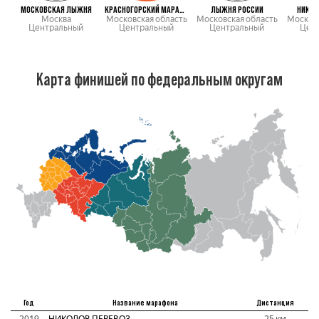
МОСКОВСКАЯ ЛЫЖНЯ
КРАСНОГОРСКИЙ МАРАФОН
ЛЫЖНЯ РОССИИ
НИКОЛ
Москва
Московская область
Московская область
Московс
Центральный
Центральный
Центральный
Цен
Карта финишей по федеральным округам
Год
Название марафона
Дистанция
2019
НИКОЛОВ ПЕРЕВОЗ
25 км