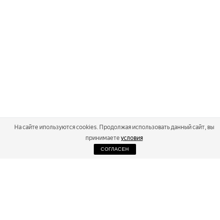
На сайте ипользуются cookies. Продолжая использовать данный сайт, вы
принимаете
условия
СОГЛАСЕН
2026
Russialoppet ®
Серия лыжных марафонов