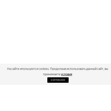
На сайте ипользуются cookies. Продолжая использовать данный сайт, вы
принимаете
условия
СОГЛАСЕН
2026
Russialoppet ®
Серия лыжных марафонов