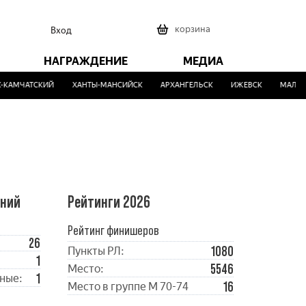
0
корзина
Вход
НАГРАЖДЕНИЕ
МЕДИА
АМЧАТСКИЙ
ХАНТЫ-МАНСИЙСК
АРХАНГЕЛЬСК
ИЖЕВСК
МАЛИНО
ений
Рейтинги 2026
Рейтинг финишеров
26
1080
Пункты РЛ:
1
5546
Место:
1
ные:
16
Место в группе М 70-74