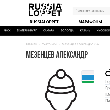
RUSSIALOPPET
МАРАФОНЫ
АНСК
ЕКАТЕРИНБУРГ
САМАРА
ВОЛОГДА
КАЗАНЬ
ЧУСОВОЙ
Главная
-
Участники
-
Мезенцев Александр 1956
МЕЗЕНЦЕВ АЛЕКСАНДР
Го
Гр
ID
Па