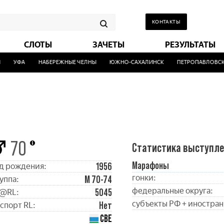
КОНТАКТЫ
СЛОТЫ
ЗАЧЕТЫ
РЕЗУЛЬТАТЫ
УФА
НАБЕРЕЖНЫЕ ЧЕЛНЫ
ЮЖНО-САХАЛИНСК
ПЕТРОПАВЛОВСК-К
70
Статистика выступл
Марафоны
1956
д рождения:
гонки:
М 70-74
уппа:
федеральные округа:
5045
@RL:
субъекты РФ + иностран
Нет
спорт RL:
СВЕ