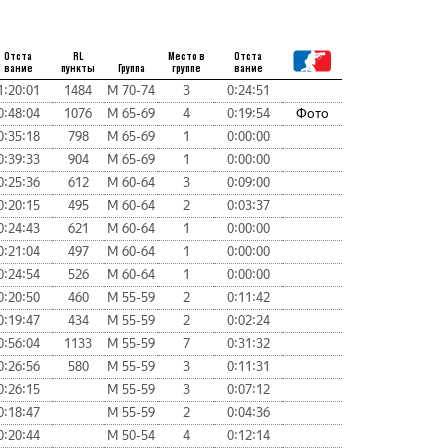
Отста
RL
Место в
Отста
вание
пункты
Группа
группе
вание
1:20:01
1484
М 70-74
3
0:24:51
0:48:04
1076
М 65-69
4
0:19:54
Фото
0:35:18
798
М 65-69
1
0:00:00
0:39:33
904
М 65-69
1
0:00:00
0:25:36
612
М 60-64
3
0:09:00
0:20:15
495
М 60-64
2
0:03:37
0:24:43
621
М 60-64
1
0:00:00
0:21:04
497
М 60-64
1
0:00:00
0:24:54
526
М 60-64
1
0:00:00
0:20:50
460
М 55-59
2
0:11:42
0:19:47
434
М 55-59
2
0:02:24
0:56:04
1133
М 55-59
7
0:31:32
0:26:56
580
М 55-59
3
0:11:31
0:26:15
М 55-59
3
0:07:12
0:18:47
М 55-59
2
0:04:36
0:20:44
М 50-54
4
0:12:14