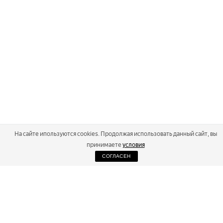
На сайте ипользуются cookies. Продолжая использовать данный сайт, вы
принимаете
условия
СОГЛАСЕН
2026
Russialoppet ®
Серия лыжных марафонов