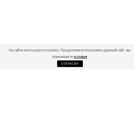
На сайте ипользуются cookies. Продолжая использовать данный сайт, вы
принимаете
условия
СОГЛАСЕН
2026
Russialoppet ®
Серия лыжных марафонов
RUSSIALOPPET
МАРАФОНЫ