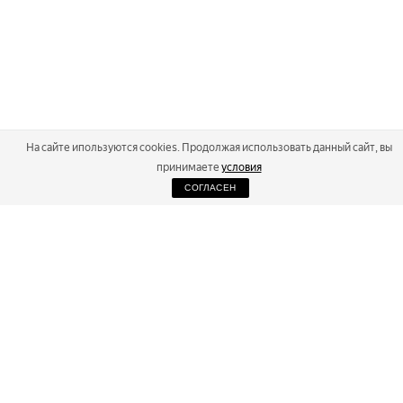
На сайте ипользуются cookies. Продолжая использовать данный сайт, вы
принимаете
условия
СОГЛАСЕН
2026
Russialoppet ®
Серия лыжных марафонов
RUSSIALOPPET
МАРАФОНЫ