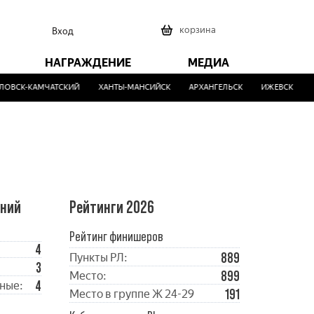
0
корзина
Вход
НАГРАЖДЕНИЕ
МЕДИА
ВСК-КАМЧАТСКИЙ
ХАНТЫ-МАНСИЙСК
АРХАНГЕЛЬСК
ИЖЕВСК
МА
ений
Рейтинги 2026
Рейтинг финишеров
4
889
Пункты РЛ:
3
899
Место:
4
ные:
191
Место в группе Ж 24-29