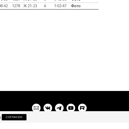
08:42
1278
Ж 21-23
6
1:02:47
Фото
я
СОГЛАСЕН