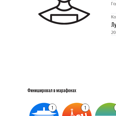
Го
Ко
Л
20
Финишировал в марафонах
1
1