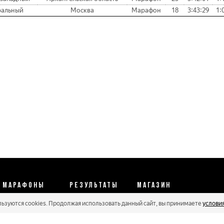
ральный
Москва
Марафон
18
3:43:29
1:
МАРАФОНЫ
РЕЗУЛЬТАТЫ
МАГАЗИН
льзуются cookies. Продолжая использовать данный сайт, вы принимаете
услови
Календарь 2026
Протоколы 2025
Реквизиты
Регистрации
Кубковые серии
Оплата и сервис