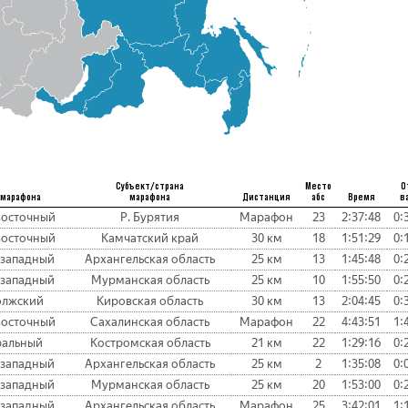
Субъект/страна
Место
О
 марафона
марафона
Дистанция
абс
Время
в
восточный
Р. Бурятия
Марафон
23
2:37:48
0:
восточный
Камчатский край
30 км
18
1:51:29
0:
-западный
Архангельская область
25 км
13
1:45:48
0:
-западный
Мурманская область
25 км
10
1:55:50
0:
олжский
Кировская область
30 км
13
2:04:45
0:
восточный
Сахалинская область
Марафон
22
4:43:51
1:
ральный
Костромская область
21 км
22
1:29:16
0:
-западный
Архангельская область
25 км
2
1:35:08
0:
-западный
Мурманская область
25 км
20
1:53:00
0:
-западный
Архангельская область
Марафон
25
3:42:01
1: