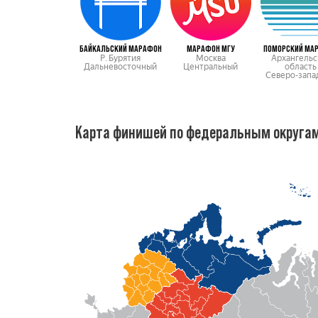
БАЙКАЛЬСКИЙ МАРАФОН
МАРАФОН МГУ
ПОМОРСКИЙ МА
Р. Бурятия
Москва
Архангельс
Дальневосточный
Центральный
область
Северо-запа
Карта финишей по федеральным округа