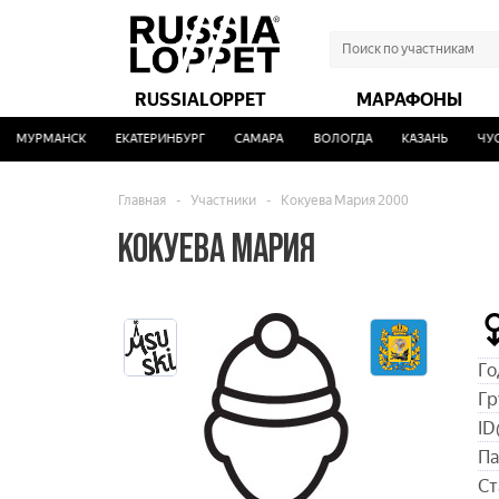
RUSSIALOPPET
МАРАФОНЫ
МУРМАНСК
ЕКАТЕРИНБУРГ
САМАРА
ВОЛОГДА
КАЗАНЬ
ЧУСО
Главная
-
Участники
-
Кокуева Мария 2000
КОКУЕВА МАРИЯ
Го
Гр
ID
Па
Ст