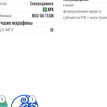
Северодвинск
род:
гонки:
АРХ
федеральные округа:
MSU SKI TEAM
манда:
субъекты РФ + иностран
учшие марафоны
18
23-МГУ
1
1