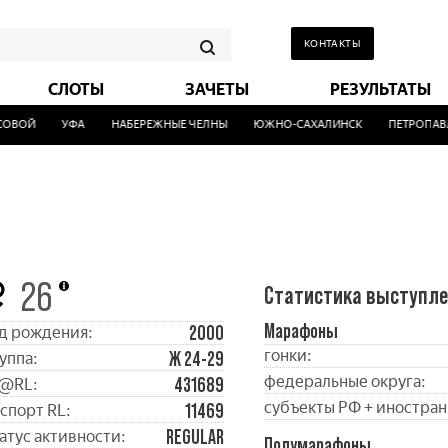
КОНТАКТЫ
СЛОТЫ
ЗАЧЕТЫ
РЕЗУЛЬТАТЫ
ВОЙ
УФА
НАБЕРЕЖНЫЕ ЧЕЛНЫ
ЮЖНО-САХАЛИНСК
ПЕТРОПАВЛО
26
Статистика выступл
Марафоны
2000
д рождения:
гонки:
Ж 24-29
уппа:
федеральные округа:
431689
@RL:
субъекты РФ + иностран
11469
спорт RL:
REGULAR
атус активности:
Полумарафоны