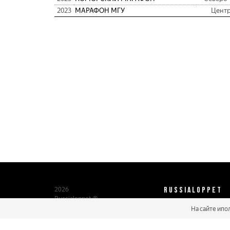
2023
МАРАФОН МГУ
Цент
RUSSIALOPPET
2026
Russialoppet ®
Серия лыжных марафонов
На сайте ипо
О нас
Паспорт участника