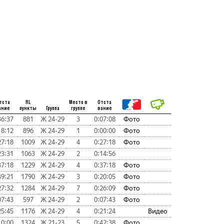
тста
RL
Место в
Отста
ание
пункты
Группа
группе
вание
36:37
881
Ж 24-29
3
0:07:08
Фото
18:12
896
Ж 24-29
1
0:00:00
Фото
27:18
1009
Ж 24-29
4
0:27:18
Фото
23:31
1063
Ж 24-29
2
0:14:56
37:18
1229
Ж 24-29
4
0:37:18
Фото
49:21
1790
Ж 24-29
3
0:20:05
Фото
27:32
1284
Ж 24-29
7
0:26:09
Фото
07:43
597
Ж 24-29
2
0:07:43
Фото
25:45
1176
Ж 24-29
4
0:21:24
Видео
10:00
1324
Ж 21-23
5
0:42:38
Фото