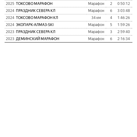
2025
ТОКСОВО МАРАФОН
Марафон
2
0:50:12
2024
ПРАЗДНИК СЕВЕРА КЛ
Марафон
6
3:03:48
1
2024
ТОКСОВО МАРАФОН КЛ
34 км
4
1:46:26
1
2024
ЭКОПАРК-АЛМАЗ-SKI
Марафон
5
1:59:26
1
2023
ПРАЗДНИК СЕВЕРА КЛ
Марафон
3
2:59:40
1
2023
ДЕМИНСКИЙ МАРАФОН
Марафон
6
2:16:34
1