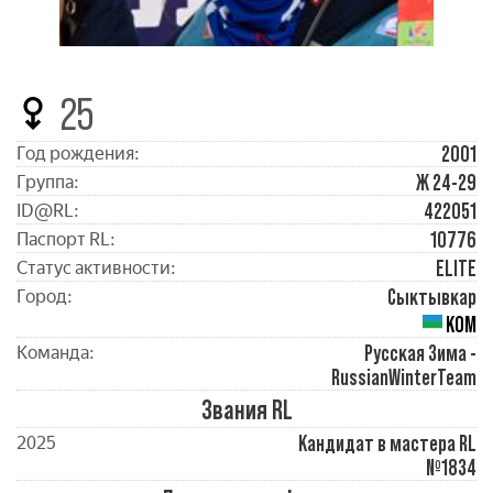
25
2001
Год рождения:
Ж 24-29
Группа:
422051
ID@RL:
10776
Паспорт RL:
ELITE
Статус активности:
Сыктывкар
Город:
КОМ
Русская Зима -
Команда:
RussianWinterTeam
Звания RL
Кандидат в мастера RL
2025
№1834