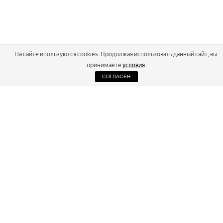
На сайте ипользуются cookies. Продолжая использовать данный сайт, вы
принимаете
условия
СОГЛАСЕН
2026
Russialoppet ®
Серия лыжных марафонов
RUSSIALOPPET
МАРАФОНЫ
РЕЗУЛЬТАТЫ
МАГАЗИН