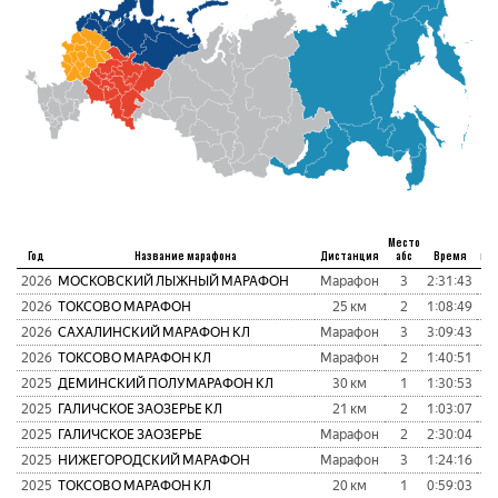
Место
Год
Название марафона
Дистанция
абс
Время
пу
2026
МОСКОВСКИЙ ЛЫЖНЫЙ МАРАФОН
Марафон
3
2:31:43
2026
ТОКСОВО МАРАФОН
25 км
2
1:08:49
1
2026
САХАЛИНСКИЙ МАРАФОН КЛ
Марафон
3
3:09:43
1
2026
ТОКСОВО МАРАФОН КЛ
Марафон
2
1:40:51
2025
ДЕМИНСКИЙ ПОЛУМАРАФОН КЛ
30 км
1
1:30:53
2025
ГАЛИЧСКОЕ ЗАОЗЕРЬЕ КЛ
21 км
2
1:03:07
2025
ГАЛИЧСКОЕ ЗАОЗЕРЬЕ
Марафон
2
2:30:04
2025
НИЖЕГОРОДСКИЙ МАРАФОН
Марафон
3
1:24:16
1
2025
ТОКСОВО МАРАФОН КЛ
20 км
1
0:59:03