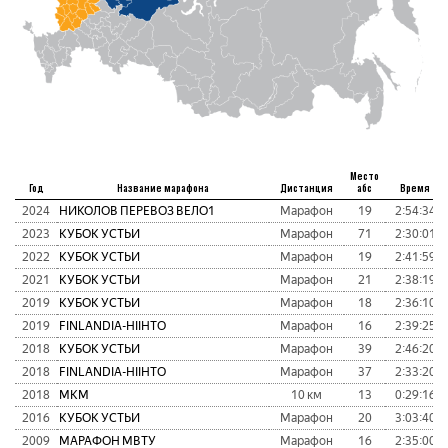
Место
Год
Название марафона
Дистанция
абс
Время
2024
НИКОЛОВ ПЕРЕВОЗ ВЕЛО1
Марафон
19
2:54:34
2023
КУБОК УСТЬИ
Марафон
71
2:30:01
2022
КУБОК УСТЬИ
Марафон
19
2:41:59
2021
КУБОК УСТЬИ
Марафон
21
2:38:19
2019
КУБОК УСТЬИ
Марафон
18
2:36:10
2019
FINLANDIA-HIIHTO
Марафон
16
2:39:25
2018
КУБОК УСТЬИ
Марафон
39
2:46:20
2018
FINLANDIA-HIIHTO
Марафон
37
2:33:20
2018
МКМ
10 км
13
0:29:16
2016
КУБОК УСТЬИ
Марафон
20
3:03:40
2009
МАРАФОН МВТУ
Марафон
16
2:35:00