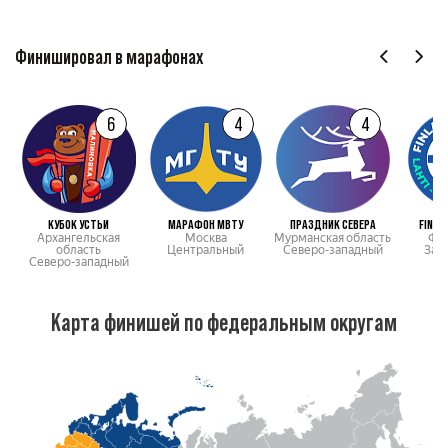
Финишировал в марафонах
6
4
4
КУБОК УСТЬИ
МАРАФОН МВТУ
ПРАЗДНИК СЕВЕРА
FINLA
Архангельская
Москва
Мурманская область
Фи
область
Центральный
Северо-западный
Зар
Северо-западный
Карта финишей по федеральным округам