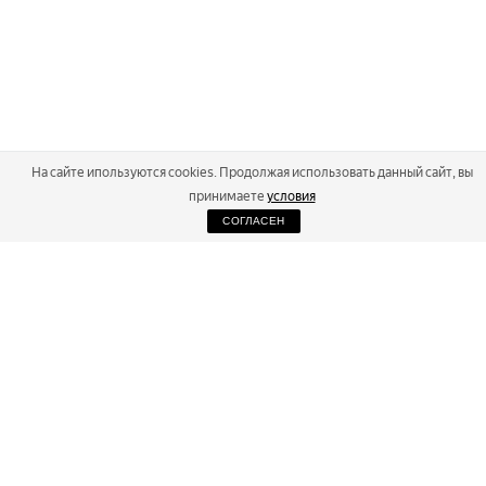
На сайте ипользуются cookies. Продолжая использовать данный сайт, вы
принимаете
условия
СОГЛАСЕН
2026
Russialoppet ®
Серия лыжных марафонов
RUSSIALOPPET
МАРАФОНЫ