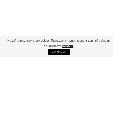
На сайте ипользуются cookies. Продолжая использовать данный сайт, вы
принимаете
условия
СОГЛАСЕН
2026
Russialoppet ®
Серия лыжных марафонов
RUSSIALOPPET
МАРАФОНЫ