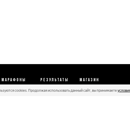
МАРАФОНЫ
РЕЗУЛЬТАТЫ
МАГАЗИН
льзуются cookies. Продолжая использовать данный сайт, вы принимаете
услови
Календарь 2026
Протоколы 2025
Реквизиты
Регистрации
Кубковые серии
Оплата и сервис
Онлайн гонки
Рейтинг Russialoppet
Условия отмены
Мастера
Соглашение
Политика конфиденциальности
Политика обработки персональных данных