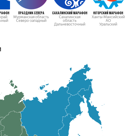
АРАФОН
ПРАЗДНИК СЕВЕРА
САХАЛИНСКИЙ МАРАФОН
ЮГОРСКИЙ МАРАФОН
край
Мурманская область
Сахалинская
Ханты-Мансийский
чный
Северо-западный
область
АО
Дальневосточный
Уральский
м