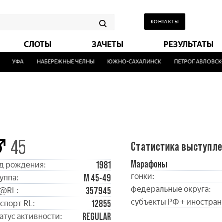
КОНТАКТЫ
СЛОТЫ
ЗАЧЕТЫ
РЕЗУЛЬТАТЫ
УФА
НАБЕРЕЖНЫЕ ЧЕЛНЫ
ЮЖНО-САХАЛИНСК
ПЕТРОПАВЛОВСК-К
45
Статистика выступл
Марафоны
1981
д рождения:
гонки:
М 45-49
уппа:
федеральные округа:
357945
@RL:
субъекты РФ + иностран
12855
спорт RL:
REGULAR
атус активности: