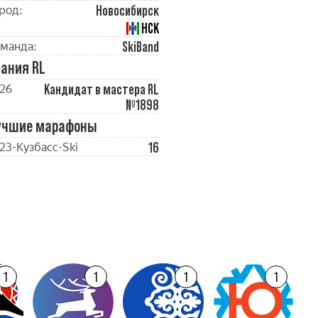
Новосибирск
род:
НСК
SkiBand
манда:
ания RL
Кандидат в мастера RL
26
№1898
учшие марафоны
16
23-Кузбасc-Ski
1
1
1
1