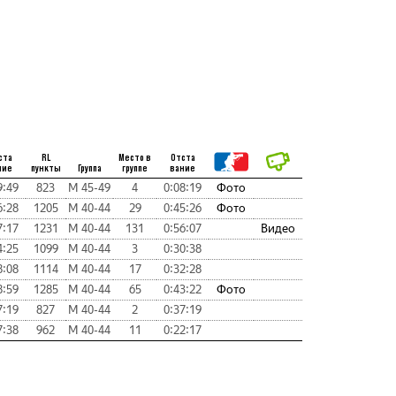
ста
RL
Место в
Отста
ние
пункты
Группа
группе
вание
9:49
823
М 45-49
4
0:08:19
Фото
6:28
1205
М 40-44
29
0:45:26
Фото
7:17
1231
М 40-44
131
0:56:07
Видео
4:25
1099
М 40-44
3
0:30:38
8:08
1114
М 40-44
17
0:32:28
8:59
1285
М 40-44
65
0:43:22
Фото
7:19
827
М 40-44
2
0:37:19
7:38
962
М 40-44
11
0:22:17