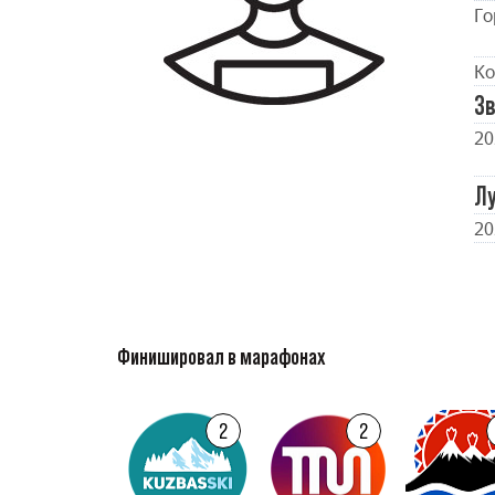
Го
Ко
Зв
20
Л
20
Финишировал в марафонах
2
2