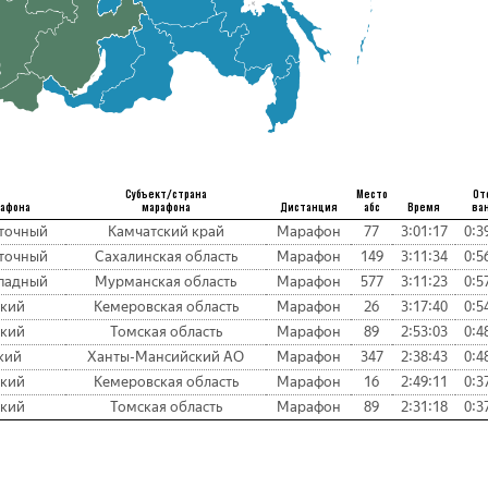
Субъект/страна
Место
От
рафона
марафона
Дистанция
абс
Время
ва
точный
Камчатский край
Марафон
77
3:01:17
0:3
точный
Сахалинская область
Марафон
149
3:11:34
0:5
падный
Мурманская область
Марафон
577
3:11:23
0:5
кий
Кемеровская область
Марафон
26
3:17:40
0:5
кий
Томская область
Марафон
89
2:53:03
0:4
кий
Ханты-Мансийский АО
Марафон
347
2:38:43
0:4
кий
Кемеровская область
Марафон
16
2:49:11
0:3
кий
Томская область
Марафон
89
2:31:18
0:3