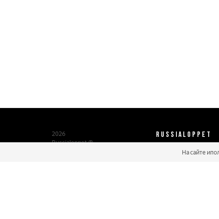
RUSSIALOPPET
2026
Russialoppet ®
Серия лыжных марафонов
На сайте ипо
О нас
Паспорт участника
Мастер марафонов
Бонусы