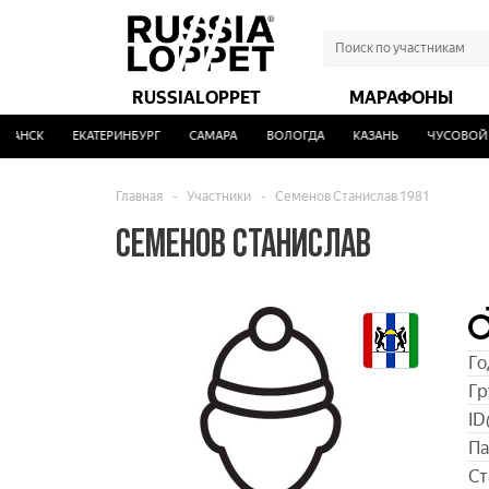
RUSSIALOPPET
МАРАФОНЫ
АНСК
ЕКАТЕРИНБУРГ
САМАРА
ВОЛОГДА
КАЗАНЬ
ЧУСОВОЙ
Главная
-
Участники
-
Семенов Станислав 1981
СЕМЕНОВ СТАНИСЛАВ
Го
Гр
ID
Па
Ст