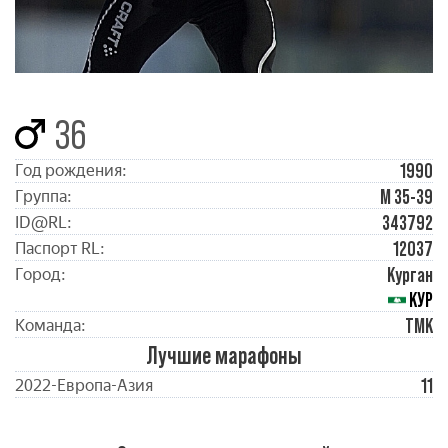
36
1990
Год рождения:
М 35-39
Группа:
343792
ID@RL:
12037
Паспорт RL:
Курган
Город:
КУР
ТМК
Команда:
Лучшие марафоны
11
2022-Европа-Азия