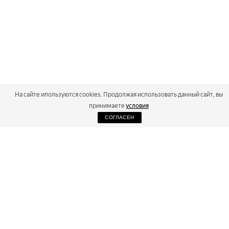
На сайте ипользуются cookies. Продолжая использовать данный сайт, вы
принимаете
условия
СОГЛАСЕН
2026
Russialoppet ®
Серия лыжных марафонов
RUSSIALOPPET