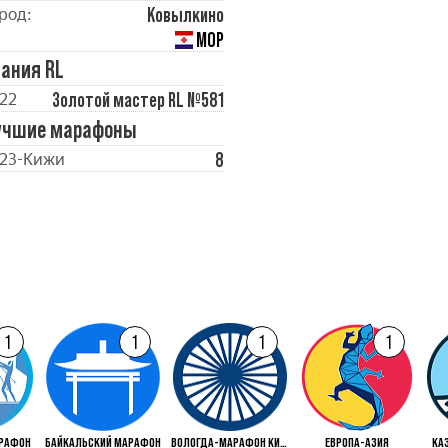
Ковылкино
род:
МОР
ания RL
Золотой мастер RL №581
22
учшие марафоны
8
23-Кижи
1
1
1
1
РАФОН
БАЙКАЛЬСКИЙ МАРАФОН
ВОЛОГДА-МАРАФОН КИРИКИ-УЛИТА
ЕВРОПА-АЗИЯ
КА