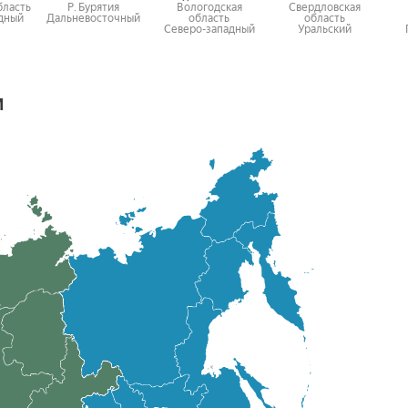
бласть
Р. Бурятия
Вологодская
Свердловская
дный
Дальневосточный
область
область
Северо-западный
Уральский
м