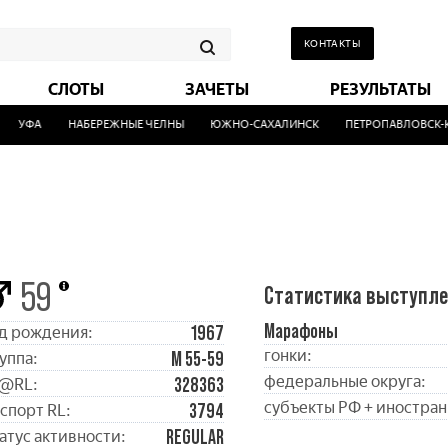
КОНТАКТЫ
СЛОТЫ
ЗАЧЕТЫ
РЕЗУЛЬТАТЫ
УФА
НАБЕРЕЖНЫЕ ЧЕЛНЫ
ЮЖНО-САХАЛИНСК
ПЕТРОПАВЛОВСК-КА
59
Статистика выступл
Марафоны
1967
д рождения:
гонки:
М 55-59
уппа:
федеральные округа:
328363
@RL:
субъекты РФ + иностран
3794
спорт RL:
REGULAR
атус активности: