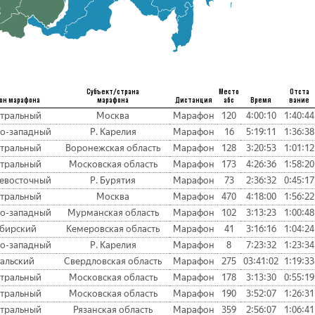
Субъект/страна
Место
Отста
он марафона
марафона
Дистанция
абс
Время
вание
тральный
Москва
Марафон
120
4:00:10
1:40:44
о-западный
Р. Карелия
Марафон
16
5:19:11
1:36:38
тральный
Воронежская область
Марафон
128
3:20:53
1:01:12
тральный
Московская область
Марафон
173
4:26:36
1:58:20
евосточный
Р. Бурятия
Марафон
73
2:36:32
0:45:17
тральный
Москва
Марафон
470
4:18:00
1:56:22
о-западный
Мурманская область
Марафон
102
3:13:23
1:00:48
бирский
Кемеровская область
Марафон
41
3:16:16
1:04:24
о-западный
Р. Карелия
Марафон
8
7:23:32
1:23:34
альский
Свердловская область
Марафон
275
03:41:02
1:19:33
тральный
Московская область
Марафон
178
3:13:30
0:55:19
тральный
Московская область
Марафон
190
3:52:07
1:26:31
тральный
Рязанская область
Марафон
359
2:56:07
1:06:41