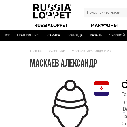
RUSSIALOPPET
МАРАФОНЫ
НСК
ЕКАТЕРИНБУРГ
САМАРА
ВОЛОГДА
КАЗАНЬ
ЧУСОВОЙ
Главная
-
Участники
-
Маскаев Александр 1967
МАСКАЕВ АЛЕКСАНДР
Го
Гр
ID
Па
Ст