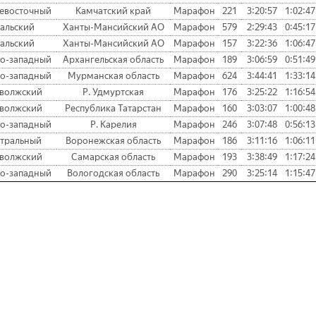
евосточный
Камчатский край
Марафон
221
3:20:57
1:02:47
альский
Ханты-Мансийский АО
Марафон
579
2:29:43
0:45:17
альский
Ханты-Мансийский АО
Марафон
157
3:22:36
1:06:47
о-западный
Архангельская область
Марафон
189
3:06:59
0:51:49
о-западный
Мурманская область
Марафон
624
3:44:41
1:33:14
волжский
Р. Удмуртская
Марафон
176
3:25:22
1:16:54
волжский
Республика Татарстан
Марафон
160
3:03:07
1:00:48
о-западный
Р. Карелия
Марафон
246
3:07:48
0:56:13
тральный
Воронежская область
Марафон
186
3:11:16
1:06:11
волжский
Самарская область
Марафон
193
3:38:49
1:17:24
о-западный
Вологодская область
Марафон
290
3:25:14
1:15:47