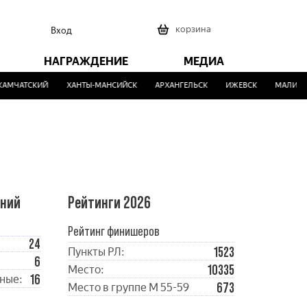
0
корзина
Вход
НАГРАЖДЕНИЕ
МЕДИА
МЧАТСКИЙ
ХАНТЫ-МАНСИЙСК
АРХАНГЕЛЬСК
ИЖЕВСК
МАЛИНОВ
ений
Рейтинги 2026
Рейтинг финишеров
24
1523
Пункты РЛ:
6
10335
Место:
16
ные:
673
Место в группе М 55-59