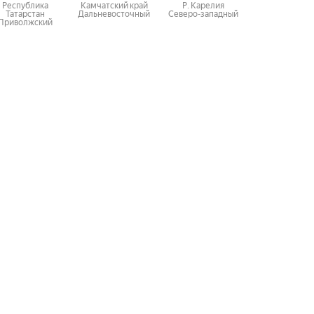
Республика
Камчатский край
Р. Карелия
Московская об
Татарстан
Дальневосточный
Северо-западный
Центральны
Приволжский