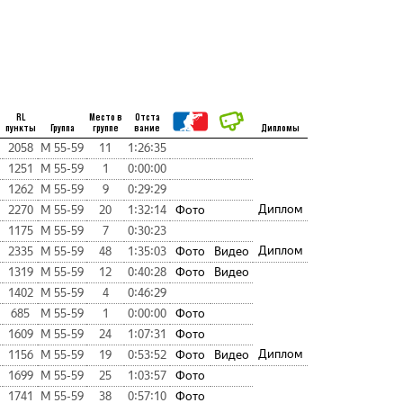
RL
Место в
Отста
пункты
Группа
группе
вание
Дипломы
2058
М 55-59
11
1:26:35
1251
М 55-59
1
0:00:00
1262
М 55-59
9
0:29:29
Диплом
2270
М 55-59
20
1:32:14
Фото
1175
М 55-59
7
0:30:23
Диплом
2335
М 55-59
48
1:35:03
Фото
Видео
1319
М 55-59
12
0:40:28
Фото
Видео
1402
М 55-59
4
0:46:29
685
М 55-59
1
0:00:00
Фото
1609
М 55-59
24
1:07:31
Фото
Диплом
1156
М 55-59
19
0:53:52
Фото
Видео
1699
М 55-59
25
1:03:57
Фото
1741
М 55-59
38
0:57:10
Фото