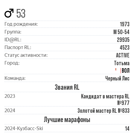
53
1973
Год рождения:
М 50-54
Группа:
29935
ID@RL:
4523
Паспорт RL:
ACTIVE
Статус активности:
Тотьма
Город:
ВОЛ
Черный Лис
Команда:
Звания RL
Кандидат в мастера RL
2023
№977
Золотой мастер RL №833
2024
Лучшие марафоны
14
2024-Кузбасc-Ski