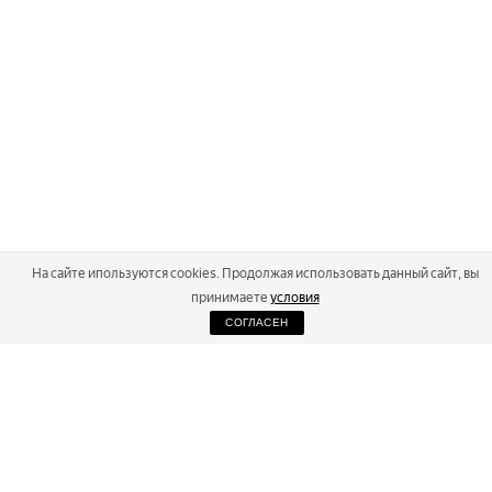
На сайте ипользуются cookies. Продолжая использовать данный сайт, вы
принимаете
условия
СОГЛАСЕН
2026
Russialoppet ®
Серия лыжных марафонов