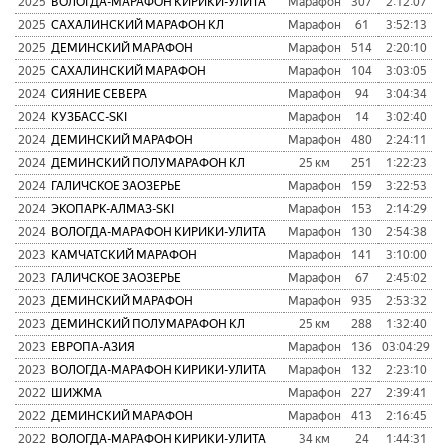
2025
ВОЛОГДА-МАРАФОН КИРИКИ-УЛИТА
Марафон
307
2:12:07
1
2025
САХАЛИНСКИЙ МАРАФОН КЛ
Марафон
61
3:52:13
1
2025
ДЕМИНСКИЙ МАРАФОН
Марафон
514
2:20:10
1
2025
САХАЛИНСКИЙ МАРАФОН
Марафон
104
3:03:05
1
2024
СИЯНИЕ СЕВЕРА
Марафон
94
3:04:34
1
2024
КУЗБАСC-SKI
Марафон
14
3:02:40
2024
ДЕМИНСКИЙ МАРАФОН
Марафон
480
2:24:11
2024
ДЕМИНСКИЙ ПОЛУМАРАФОН КЛ
25 км
251
1:22:23
1
2024
ГАЛИЧСКОЕ ЗАОЗЕРЬЕ
Марафон
159
3:22:53
1
2024
ЭКОПАРК-АЛМАЗ-SKI
Марафон
153
2:14:29
2024
ВОЛОГДА-МАРАФОН КИРИКИ-УЛИТА
Марафон
130
2:54:38
1
2023
КАМЧАТСКИЙ МАРАФОН
Марафон
141
3:10:00
1
2023
ГАЛИЧСКОЕ ЗАОЗЕРЬЕ
Марафон
67
2:45:02
2023
ДЕМИНСКИЙ МАРАФОН
Марафон
935
2:53:32
1
2023
ДЕМИНСКИЙ ПОЛУМАРАФОН КЛ
25 км
288
1:32:40
1
2023
ЕВРОПА-АЗИЯ
Марафон
136
03:04:29
2023
ВОЛОГДА-МАРАФОН КИРИКИ-УЛИТА
Марафон
132
2:23:10
2022
ШИЖМА
Марафон
227
2:39:41
2022
ДЕМИНСКИЙ МАРАФОН
Марафон
413
2:16:45
2022
ВОЛОГДА-МАРАФОН КИРИКИ-УЛИТА
34 км
24
1:44:31