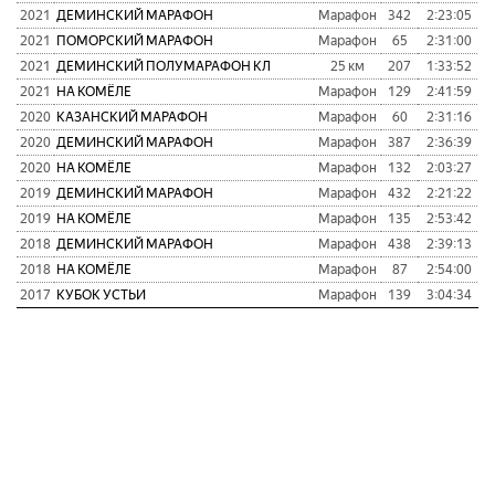
2021
ДЕМИНСКИЙ МАРАФОН
Марафон
342
2:23:05
2021
ПОМОРСКИЙ МАРАФОН
Марафон
65
2:31:00
2021
ДЕМИНСКИЙ ПОЛУМАРАФОН КЛ
25 км
207
1:33:52
2021
НА КОМЁЛЕ
Марафон
129
2:41:59
2020
КАЗАНСКИЙ МАРАФОН
Марафон
60
2:31:16
2020
ДЕМИНСКИЙ МАРАФОН
Марафон
387
2:36:39
2020
НА КОМЁЛЕ
Марафон
132
2:03:27
2019
ДЕМИНСКИЙ МАРАФОН
Марафон
432
2:21:22
2019
НА КОМЁЛЕ
Марафон
135
2:53:42
2018
ДЕМИНСКИЙ МАРАФОН
Марафон
438
2:39:13
2018
НА КОМЁЛЕ
Марафон
87
2:54:00
2017
КУБОК УСТЬИ
Марафон
139
3:04:34
1