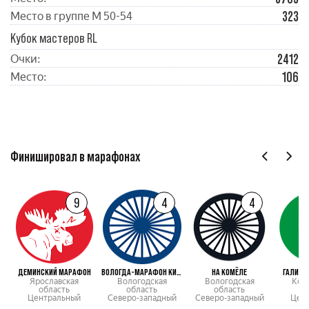
323
Место в группе М 50-54
Кубок мастеров RL
2412
Очки:
106
Место:
Финишировал в марафонах
9
4
4
ДЕМИНСКИЙ МАРАФОН
ВОЛОГДА-МАРАФОН КИРИКИ-УЛИТА
НА КОМЁЛЕ
ГАЛИЧС
Ярославская
Вологодская
Вологодская
Кос
область
область
область
о
Центральный
Северо-западный
Северо-западный
Цен