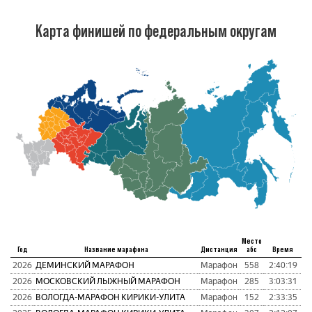
Карта финишей по федеральным округам
Место
Год
Название марафона
Дистанция
абс
Время
пу
2026
ДЕМИНСКИЙ МАРАФОН
Марафон
558
2:40:19
1
2026
МОСКОВСКИЙ ЛЫЖНЫЙ МАРАФОН
Марафон
285
3:03:31
1
2026
ВОЛОГДА-МАРАФОН КИРИКИ-УЛИТА
Марафон
152
2:33:35