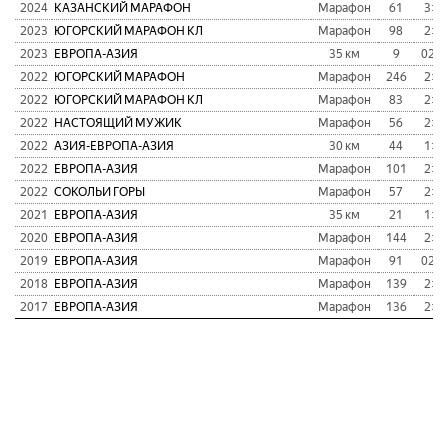
2024
КАЗАНСКИЙ МАРАФОН
Марафон
61
3:04
2023
ЮГОРСКИЙ МАРАФОН КЛ
Марафон
98
2:38
2023
ЕВРОПА-АЗИЯ
35 км
9
02:0
2022
ЮГОРСКИЙ МАРАФОН
Марафон
246
2:06
2022
ЮГОРСКИЙ МАРАФОН КЛ
Марафон
83
2:48
2022
НАСТОЯЩИЙ МУЖИК
Марафон
56
2:35
2022
АЗИЯ-ЕВРОПА-АЗИЯ
30 км
44
1:55
2022
ЕВРОПА-АЗИЯ
Марафон
101
2:35
2022
СОКОЛЬИ ГОРЫ
Марафон
57
2:51
2021
ЕВРОПА-АЗИЯ
35 км
21
1:49
2020
ЕВРОПА-АЗИЯ
Марафон
144
2:32
2019
ЕВРОПА-АЗИЯ
Марафон
91
02:2
2018
ЕВРОПА-АЗИЯ
Марафон
139
2:38
2017
ЕВРОПА-АЗИЯ
Марафон
136
2:46