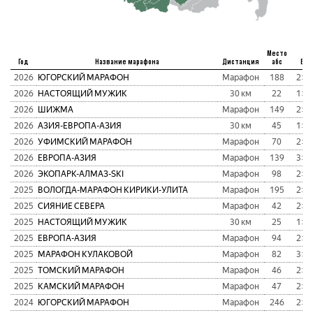
Место
Год
Название марафона
Дистанция
абс
Вре
2026
ЮГОРСКИЙ МАРАФОН
Марафон
188
2:39
2026
НАСТОЯЩИЙ МУЖИК
30 км
22
1:52
2026
ШИЖМА
Марафон
149
2:35
2026
АЗИЯ-ЕВРОПА-АЗИЯ
30 км
45
1:54
2026
УФИМСКИЙ МАРАФОН
Марафон
70
2:57
2026
ЕВРОПА-АЗИЯ
Марафон
139
3:19
2026
ЭКОПАРК-АЛМАЗ-SKI
Марафон
98
2:25
2025
ВОЛОГДА-МАРАФОН КИРИКИ-УЛИТА
Марафон
195
2:03
2025
СИЯНИЕ СЕВЕРА
Марафон
42
2:47
2025
НАСТОЯЩИЙ МУЖИК
30 км
25
1:28
2025
ЕВРОПА-АЗИЯ
Марафон
94
2:39
2025
МАРАФОН КУЛАКОВОЙ
Марафон
82
3:19
2025
ТОМСКИЙ МАРАФОН
Марафон
46
2:26
2025
КАМСКИЙ МАРАФОН
Марафон
47
2:34
2024
ЮГОРСКИЙ МАРАФОН
Марафон
246
2:29