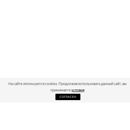
На сайте ипользуются cookies. Продолжая использовать данный сайт, вы
принимаете
условия
СОГЛАСЕН
2026
Russialoppet ®
Серия лыжных марафонов