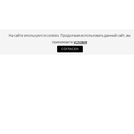
На сайте ипользуются cookies. Продолжая использовать данный сайт, вы
принимаете
условия
СОГЛАСЕН
2026
Russialoppet ®
Серия лыжных марафонов
RUSSIALOPPET
МАРАФОНЫ
РЕЗУЛЬТАТЫ
МАГАЗИН