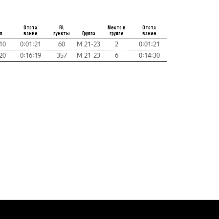
Отста
RL
Место в
Отста
я
вание
пункты
Группа
группе
вание
10
0:01:21
60
М 21-23
2
0:01:21
20
0:16:19
357
М 21-23
6
0:14:30