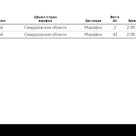
Субъект/страна
Место
фона
марафона
Дистанция
абс
Врем
ий
Свердловская область
Марафон
2
2:30:
ий
Свердловская область
Марафон
42
2:38: