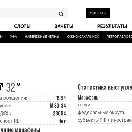
КОНТАКТЫ
СЛОТЫ
ЗАЧЕТЫ
РЕЗУЛЬТАТЫ
УФА
НАБЕРЕЖНЫЕ ЧЕЛНЫ
ЮЖНО-САХАЛИНСК
ПЕТРОПАВЛОВСК
32
Статистика выступл
Марафоны
1994
д рождения:
гонки:
М 30-34
уппа:
федеральные округа:
28094
@RL:
субъекты РФ + иностран
Нет
спорт RL:
учшие марафоны