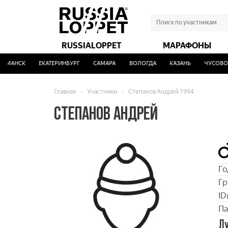
RUSSIALOPPET
МАРАФОНЫ
МАНСК
ЕКАТЕРИНБУРГ
САМАРА
ВОЛОГДА
КАЗАНЬ
ЧУСОВОЙ
Главная
-
Участники
-
Степанов Андрей 1994
СТЕПАНОВ АНДРЕЙ
Го
Гр
ID
Па
Л