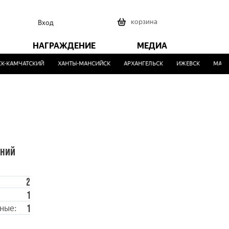
0
корзина
Вход
НАГРАЖДЕНИЕ
МЕДИА
-КАМЧАТСКИЙ
ХАНТЫ-МАНСИЙСК
АРХАНГЕЛЬСК
ИЖЕВСК
МАЛИН
ений
2
1
1
ные: