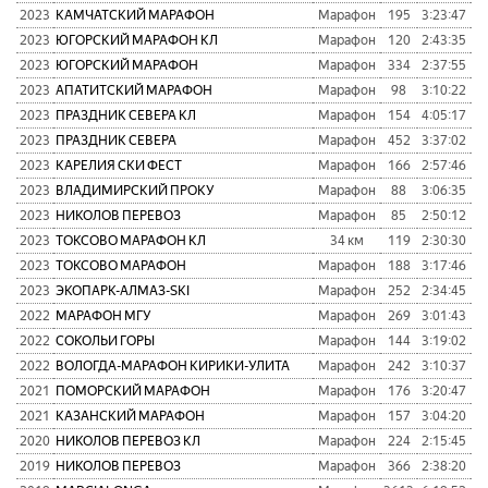
2023
КАМЧАТСКИЙ МАРАФОН
Марафон
195
3:23:47
1
2023
ЮГОРСКИЙ МАРАФОН КЛ
Марафон
120
2:43:35
9
2023
ЮГОРСКИЙ МАРАФОН
Марафон
334
2:37:55
1
2023
АПАТИТСКИЙ МАРАФОН
Марафон
98
3:10:22
1
2023
ПРАЗДНИК СЕВЕРА КЛ
Марафон
154
4:05:17
1
2023
ПРАЗДНИК СЕВЕРА
Марафон
452
3:37:02
1
2023
КАРЕЛИЯ СКИ ФЕСТ
Марафон
166
2:57:46
9
2023
ВЛАДИМИРСКИЙ ПРОКУ
Марафон
88
3:06:35
8
2023
НИКОЛОВ ПЕРЕВОЗ
Марафон
85
2:50:12
6
2023
ТОКСОВО МАРАФОН КЛ
34 км
119
2:30:30
2023
ТОКСОВО МАРАФОН
Марафон
188
3:17:46
1
2023
ЭКОПАРК-АЛМАЗ-SKI
Марафон
252
2:34:45
1
2022
МАРАФОН МГУ
Марафон
269
3:01:43
1
2022
СОКОЛЬИ ГОРЫ
Марафон
144
3:19:02
1
2022
ВОЛОГДА-МАРАФОН КИРИКИ-УЛИТА
Марафон
242
3:10:37
1
2021
ПОМОРСКИЙ МАРАФОН
Марафон
176
3:20:47
1
2021
КАЗАНСКИЙ МАРАФОН
Марафон
157
3:04:20
1
2020
НИКОЛОВ ПЕРЕВОЗ КЛ
Марафон
224
2:15:45
2
2019
НИКОЛОВ ПЕРЕВОЗ
Марафон
366
2:38:20
1