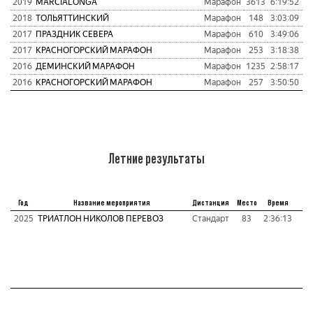
2019
MARCIALONGA
Марафон
3613
6:19:52
3
2018
ТОЛЬЯТТИНСКИЙ
Марафон
148
3:03:09
1
2017
ПРАЗДНИК СЕВЕРА
Марафон
610
3:49:06
1
2017
КРАСНОГОРСКИЙ МАРАФОН
Марафон
253
3:18:38
1
2016
ДЕМИНСКИЙ МАРАФОН
Марафон
1235
2:58:17
1
2016
КРАСНОГОРСКИЙ МАРАФОН
Марафон
257
3:50:50
1
Летние результаты
Год
Название мероприятия
Дистанция
Место
Время
2025
ТРИАТЛОН НИКОЛОВ ПЕРЕВОЗ
Стандарт
83
2:36:13
П
Т
В
Т