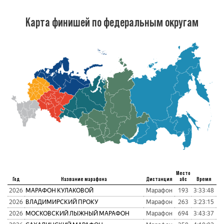
Карта финишей по федеральным округам
Место
Год
Название марафона
Дистанция
абс
Время
пу
2026
МАРАФОН КУЛАКОВОЙ
Марафон
193
3:33:48
2
2026
ВЛАДИМИРСКИЙ ПРОКУ
Марафон
263
3:23:15
1
2026
МОСКОВСКИЙ ЛЫЖНЫЙ МАРАФОН
Марафон
694
3:43:37
2