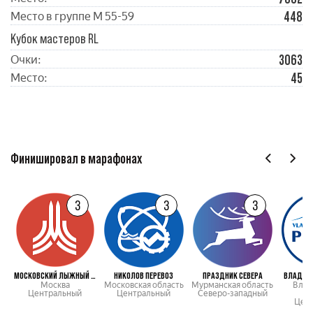
448
Место в группе М 55-59
Кубок мастеров RL
3063
Очки:
45
Место:
Финишировал в марафонах
3
3
3
МОСКОВСКИЙ ЛЫЖНЫЙ МАРАФОН
НИКОЛОВ ПЕРЕВОЗ
ПРАЗДНИК СЕВЕРА
ВЛАДИМИ
Москва
Московская область
Мурманская область
Влад
Центральный
Центральный
Северо-западный
о
Цен