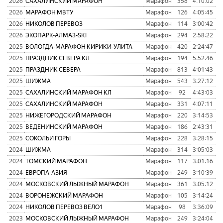
2026
САХАЛИНСКИЙ МАРАФОН
Марафон
358
4:10:02
2
2026
МАРАФОН МВТУ
Марафон
126
4:05:45
2
2026
НИКОЛОВ ПЕРЕВОЗ
Марафон
114
3:00:42
1
2026
ЭКОПАРК-АЛМАЗ-SKI
Марафон
294
2:58:22
1
2025
ВОЛОГДА-МАРАФОН КИРИКИ-УЛИТА
Марафон
420
2:24:47
1
2025
ПРАЗДНИК СЕВЕРА КЛ
Марафон
194
5:52:46
3
2025
ПРАЗДНИК СЕВЕРА
Марафон
813
4:01:43
2
2025
ШИЖМА
Марафон
543
3:27:12
2
2025
САХАЛИНСКИЙ МАРАФОН КЛ
Марафон
92
4:43:03
2
2025
САХАЛИНСКИЙ МАРАФОН
Марафон
331
4:07:11
2
2025
НИЖЕГОРОДСКИЙ МАРАФОН
Марафон
220
3:14:53
1
2025
ВЕДЕНИНСКИЙ МАРАФОН
Марафон
186
2:43:31
1
2025
СОКОЛЬИ ГОРЫ
Марафон
228
3:28:15
1
2024
ШИЖМА
Марафон
314
3:05:03
1
2024
ТОМСКИЙ МАРАФОН
Марафон
117
3:01:16
1
2024
ЕВРОПА-АЗИЯ
Марафон
249
3:10:39
1
2024
МОСКОВСКИЙ ЛЫЖНЫЙ МАРАФОН
Марафон
361
3:05:12
1
2024
ВОРОНЕЖСКИЙ МАРАФОН
Марафон
105
3:14:24
1
2024
НИКОЛОВ ПЕРЕВОЗ ВЕЛО1
Марафон
98
3:36:09
1
2023
МОСКОВСКИЙ ЛЫЖНЫЙ МАРАФОН
Марафон
249
3:24:04
1