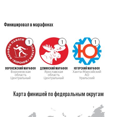
Финишировал в марафонах
1
1
1
ВОРОНЕЖСКИЙ МАРАФОН
ДЕМИНСКИЙ МАРАФОН
ЮГОРСКИЙ МАРАФОН
Воронежская
Ярославская
Ханты-Мансийский
область
область
АО
Центральный
Центральный
Уральский
Карта финишей по федеральным округам