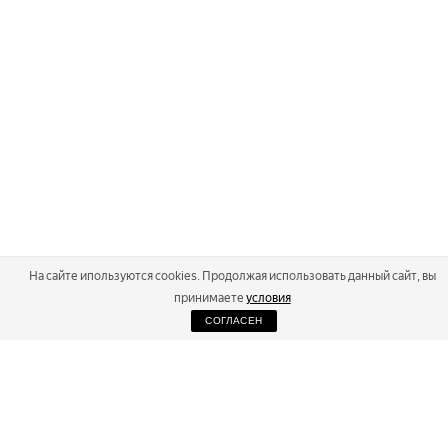
На сайте ипользуются cookies. Продолжая использовать данный сайт, вы
принимаете
условия
СОГЛАСЕН
2026
Russialoppet ®
Серия лыжных марафонов