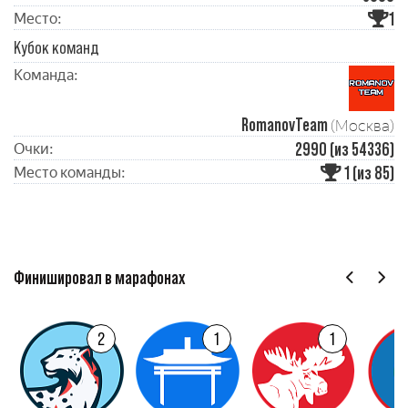
1
Место:
Кубок команд
Команда:
RomanovTeam
(Москва)
2990 (из 54336)
Очки:
1 (из 85)
Место команды:
Финишировал в марафонах
2
1
1