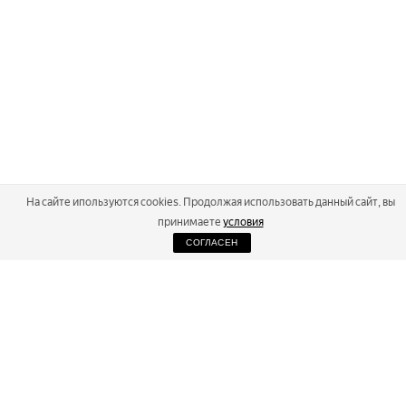
На сайте ипользуются cookies. Продолжая использовать данный сайт, вы
принимаете
условия
СОГЛАСЕН
2026
Russialoppet ®
Серия лыжных марафонов