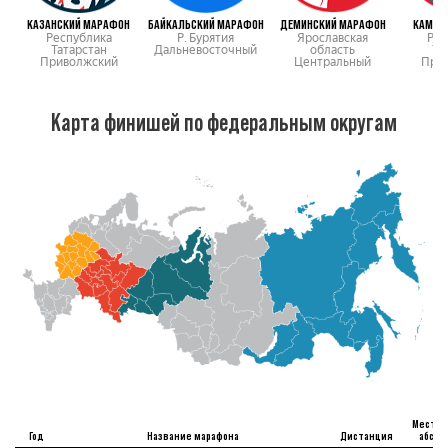
КАЗАНСКИЙ МАРАФОН
БАЙКАЛЬСКИЙ МАРАФОН
ДЕМИНСКИЙ МАРАФОН
КАМСК
Республика
Р. Бурятия
Ярославская
Рес
Татарстан
Дальневосточный
область
Та
Приволжский
Центральный
При
Карта финишей по федеральным округам
Место
Год
Название марафона
Дистанция
абс