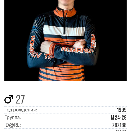
27
1999
Год рождения:
М 24-29
Группа:
262188
ID@RL: