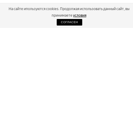
На сайте ипользуются cookies. Продолжая использовать данный сайт, вы
принимаете
условия
СОГЛАСЕН
2026
Russialoppet ®
Серия лыжных марафонов
RUSSIALOPPET
МАРАФОНЫ
РЕЗУЛЬТАТЫ
МАГАЗИН