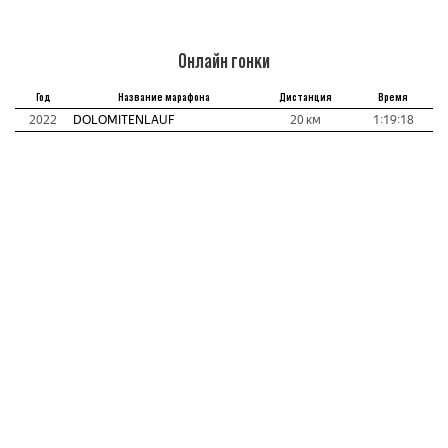
Онлайн гонки
Год
Название марафона
Дистанция
Время
2022
DOLOMITENLAUF
20 км
1:19:18