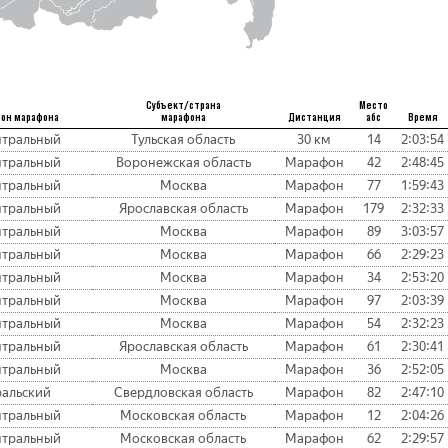
Субъект/страна
Место
ион марафона
марафона
Дистанция
абс
Время
тральный
Тульская область
30 км
14
2:03:54
тральный
Воронежская область
Марафон
42
2:48:45
тральный
Москва
Марафон
77
1:59:43
тральный
Ярославская область
Марафон
179
2:32:33
тральный
Москва
Марафон
89
3:03:57
тральный
Москва
Марафон
66
2:29:23
тральный
Москва
Марафон
34
2:53:20
тральный
Москва
Марафон
97
2:03:39
тральный
Москва
Марафон
54
2:32:23
тральный
Ярославская область
Марафон
61
2:30:41
тральный
Москва
Марафон
36
2:52:05
ральский
Свердловская область
Марафон
82
2:47:10
тральный
Московская область
Марафон
12
2:04:26
тральный
Московская область
Марафон
62
2:29:57