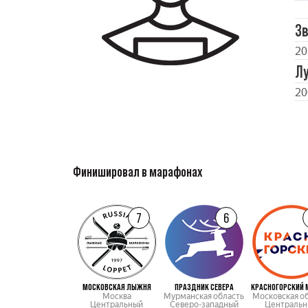
Зв
20
Л
20
Финишировал в марафонах
7
6
МОСКОВСКАЯ ЛЫЖНЯ
ПРАЗДНИК СЕВЕРА
Москва
Мурманская область
Московская о
Центральный
Северо-западный
Центральн