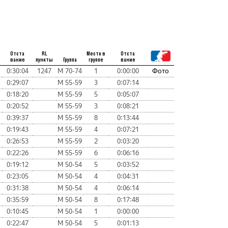
Отста
RL
Место в
Отста
вание
пункты
Группа
группе
вание
0:30:04
1247
М 70-74
1
0:00:00
Фото
0:29:07
М 55-59
3
0:07:14
0:18:20
М 55-59
5
0:05:07
0:20:52
М 55-59
3
0:08:21
0:39:37
М 55-59
8
0:13:44
0:19:43
М 55-59
4
0:07:21
0:26:53
М 55-59
2
0:03:20
0:22:26
М 55-59
6
0:06:16
0:19:12
М 50-54
5
0:03:52
0:23:05
М 50-54
4
0:04:31
0:31:38
М 50-54
4
0:06:14
0:35:59
М 50-54
8
0:17:48
0:10:45
М 50-54
1
0:00:00
0:22:47
М 50-54
5
0:01:13