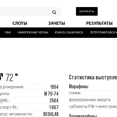
КОНТАКТЫ
СЛОТЫ
ЗАЧЕТЫ
РЕЗУЛЬТАТЫ
УФА
НАБЕРЕЖНЫЕ ЧЕЛНЫ
ЮЖНО-САХАЛИНСК
ПЕТРОПАВЛОВСК-КА
72
Статистика выступл
Марафоны
1954
д рождения:
гонки:
М 70-74
уппа:
федеральные округа:
2564
@RL:
субъекты РФ + иностран
1 667
спорт RL:
REGULAR
атус активности:
Полумарафоны