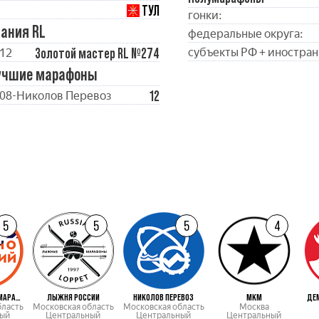
ТУЛ
гонки:
ания RL
федеральные округа:
Золотой мастер RL №274
субъекты РФ + иностран
12
учшие марафоны
12
08-Николов Перевоз
5
5
5
4
КРАСНОГОРСКИЙ МАРАФОН
ЛЫЖНЯ РОССИИ
НИКОЛОВ ПЕРЕВОЗ
МКМ
ДЕ
бласть
Московская область
Московская область
Москва
ый
Центральный
Центральный
Центральный