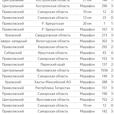
Центральный
Костромская область
21 км
144
1:
Центральный
Костромская область
Марафон
296
3:
Приволжский
Самарская область
10 км
12
0:
Приволжский
Самарская область
12 км
23
0:
Приволжский
Р. Удмуртская
20 км
1
1:
Приволжский
Р. Удмуртская
Марафон
167
3:
Уральский
Свердловская область
Марафон
213
3:
Северо-западный
Вологодская область
Марафон
302
3:
Приволжский
Кировская область
Марафон
292
2:
Сибирский
Иркутская область
Марафон
43
4:
Приволжский
Самарская область
Марафон
152
3:
Приволжский
Пермский край
Марафон
137
2:
Центральный
Ярославская область
Марафон
1036
2:
Приволжский
Самарская область
Марафон
140
3:
Уральский
Ханты-Мансийский АО
Марафон
288
3:
Приволжский
Республика Татарстан
Марафон
151
3:
Приволжский
Самарская область
Марафон
190
3:
Центральный
Ярославская область
Марафон
752
2:
Приволжский
Самарская область
10 км
12
0:
Приволжский
Самарская область
Марафон
142
3: