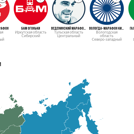
РАФОН
БАМ ОГОНЬКИ
ВЕДЕНИНСКИЙ МАРАФОН КЛ
ВОЛОГДА-МАРАФОН КИРИКИ-УЛИТА
ГА
ая
Иркутская область
Тульская область
Вологодская
Сибирский
Центральный
область
ый
Северо-западный
м