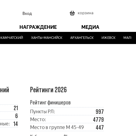
0
корзина
Вход
НАГРАЖДЕНИЕ
МЕДИА
КАМЧАТСКИЙ
ХАНТЫ-МАНСИЙСК
АРХАНГЕЛЬСК
ИЖЕВСК
МАЛИНО
ений
Рейтинги 2026
Рейтинг финишеров
21
997
Пункты РЛ:
6
4779
Место:
14
ные:
447
Место в группе М 45-49