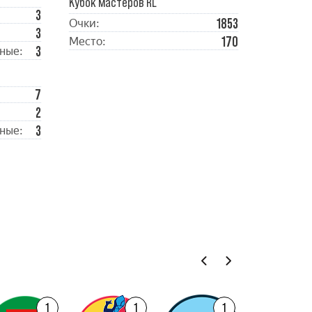
Кубок мастеров RL
3
1853
Очки:
3
170
Место:
3
ные:
7
2
3
ные:
1
1
1