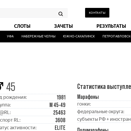
КОНТАКТЫ
СЛОТЫ
ЗАЧЕТЫ
РЕЗУЛЬТАТЫ
УФА
НАБЕРЕЖНЫЕ ЧЕЛНЫ
ЮЖНО-САХАЛИНСК
ПЕТРОПАВЛОВСК-
45
Статистика выступл
Марафоны
1981
д рождения:
гонки:
М 45-49
уппа:
федеральные округа:
25463
@RL:
субъекты РФ + иностран
3608
спорт RL:
ELITE
атус активности:
Полумарафоны