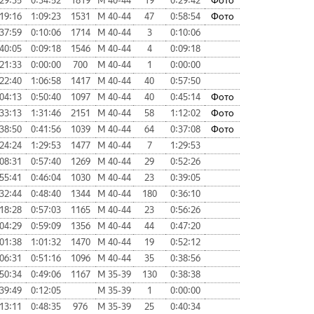
29:35
0:34:52
1819
М 40-44
19
0:29:42
Фото
19:16
1:09:23
1531
М 40-44
47
0:58:54
Фото
37:59
0:10:06
1714
М 40-44
3
0:10:06
40:05
0:09:18
1546
М 40-44
4
0:09:18
21:33
0:00:00
700
М 40-44
1
0:00:00
22:40
1:06:58
1417
М 40-44
40
0:57:50
04:13
0:50:40
1097
М 40-44
40
0:45:14
Фото
33:13
1:31:46
2151
М 40-44
58
1:12:02
Фото
38:50
0:41:56
1039
М 40-44
64
0:37:08
Фото
24:24
1:29:53
1477
М 40-44
7
1:29:53
08:31
0:57:40
1269
М 40-44
29
0:52:26
55:41
0:46:04
1030
М 40-44
23
0:39:05
32:44
0:48:40
1344
М 40-44
180
0:36:10
18:28
0:57:03
1165
М 40-44
23
0:56:26
04:29
0:59:09
1356
М 40-44
44
0:47:20
01:38
1:01:32
1470
М 40-44
19
0:52:12
06:31
0:51:16
1096
М 40-44
35
0:38:56
50:34
0:49:06
1167
М 35-39
130
0:38:38
39:49
0:12:05
М 35-39
1
0:00:00
13:11
0:48:35
976
М 35-39
25
0:40:34