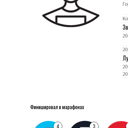
Го
Ко
Зв
20
20
Л
20
20
Финишировал в марафонах
4
3