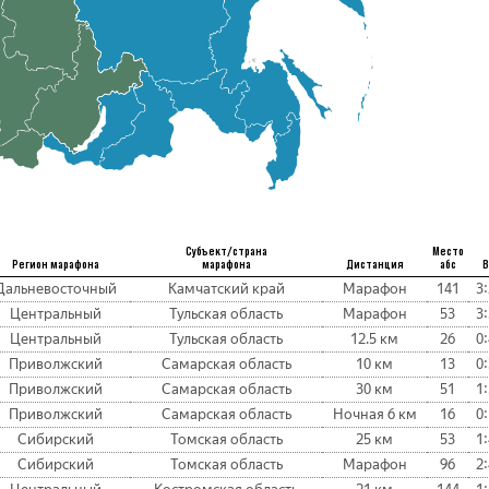
Субъект/страна
Место
Регион марафона
марафона
Дистанция
абс
В
Дальневосточный
Камчатский край
Марафон
141
3:
Центральный
Тульская область
Марафон
53
3:
Центральный
Тульская область
12.5 км
26
0:
Приволжский
Самарская область
10 км
13
0:
Приволжский
Самарская область
30 км
51
1:
Приволжский
Самарская область
Ночная 6 км
16
0:
Сибирский
Томская область
25 км
53
1:
Сибирский
Томская область
Марафон
96
2: