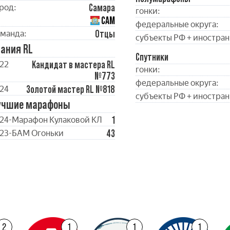
Самара
род:
гонки:
САМ
федеральные округа:
Отцы
манда:
субъекты РФ + иностран
ания RL
Спутники
Кандидат в мастера RL
22
гонки:
№773
федеральные округа:
Золотой мастер RL №818
24
субъекты РФ + иностран
учшие марафоны
1
24-Марафон Кулаковой КЛ
43
23-БАМ Огоньки
2
1
1
1