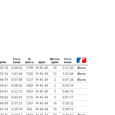
Отста
RL
Место в
Отста
ремя
вание
пункты
Группа
группе
вание
20:18
0:58:50
1199
М 45-49
18
0:27:20
Фото
35:16
1:07:44
1320
М 45-49
12
1:07:44
Фото
44:19
0:07:08
1237
М 45-49
2
0:01:28
Фото
39:41
0:08:40
1482
М 45-49
2
0:03:16
50:41
0:22:13
1053
М 45-49
3
0:06:15
18:56
0:03:41
1376
М 45-49
2
0:01:17
44:49
0:31:33
1241
М 40-44
14
0:30:32
41:34
0:39:19
936
М 40-44
19
0:39:15