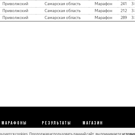
Приволжский
Самарская область
Марафон
241
3:
Приволжский
Самарская область
Марафон
212
3:
Приволжский
Самарская область
Марафон
289
3:
МАРАФОНЫ
РЕЗУЛЬТАТЫ
МАГАЗИН
льзуются cookies. Продолжая использовать данный сайт, вы принимаете
услови
Календарь 2026
Протоколы 2025
Реквизиты