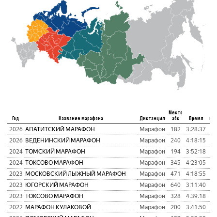
Место
Год
Название марафона
Дистанция
абс
Время
пу
2026
АПАТИТСКИЙ МАРАФОН
Марафон
182
3:28:37
2
2026
ВЕДЕНИНСКИЙ МАРАФОН
Марафон
240
4:18:15
2
2024
ТОМСКИЙ МАРАФОН
Марафон
194
3:52:18
2
2024
ТОКСОВО МАРАФОН
Марафон
345
4:23:05
3
2023
МОСКОВСКИЙ ЛЫЖНЫЙ МАРАФОН
Марафон
471
4:18:55
2
2023
ЮГОРСКИЙ МАРАФОН
Марафон
640
3:11:40
2
2023
ТОКСОВО МАРАФОН
Марафон
328
4:39:18
2
2022
МАРАФОН КУЛАКОВОЙ
Марафон
200
3:41:50
2