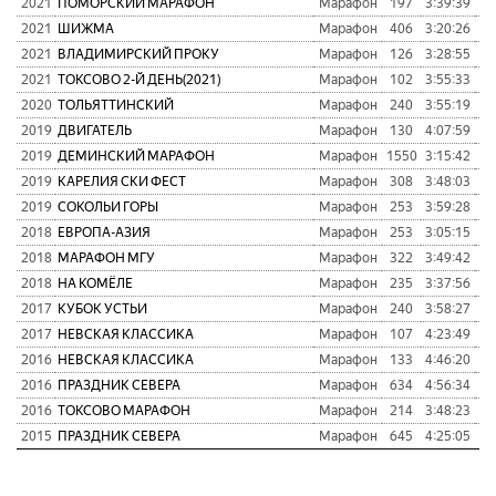
2021
ПОМОРСКИЙ МАРАФОН
Марафон
197
3:39:39
2
2021
ШИЖМА
Марафон
406
3:20:26
1
2021
ВЛАДИМИРСКИЙ ПРОКУ
Марафон
126
3:28:55
2
2021
ТОКСОВО 2-Й ДЕНЬ(2021)
Марафон
102
3:55:33
1
2020
ТОЛЬЯТТИНСКИЙ
Марафон
240
3:55:19
1
2019
ДВИГАТЕЛЬ
Марафон
130
4:07:59
2
2019
ДЕМИНСКИЙ МАРАФОН
Марафон
1550
3:15:42
2
2019
КАРЕЛИЯ СКИ ФЕСТ
Марафон
308
3:48:03
1
2019
СОКОЛЬИ ГОРЫ
Марафон
253
3:59:28
2
2018
ЕВРОПА-АЗИЯ
Марафон
253
3:05:15
1
2018
МАРАФОН МГУ
Марафон
322
3:49:42
2
2018
НА КОМЁЛЕ
Марафон
235
3:37:56
1
2017
КУБОК УСТЬИ
Марафон
240
3:58:27
2
2017
НЕВСКАЯ КЛАССИКА
Марафон
107
4:23:49
2
2016
НЕВСКАЯ КЛАССИКА
Марафон
133
4:46:20
2
2016
ПРАЗДНИК СЕВЕРА
Марафон
634
4:56:34
3
2016
ТОКСОВО МАРАФОН
Марафон
214
3:48:23
1
2015
ПРАЗДНИК СЕВЕРА
Марафон
645
4:25:05
2