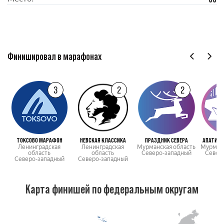
Финишировал в марафонах
3
2
2
ТОКСОВО МАРАФОН
НЕВСКАЯ КЛАССИКА
ПРАЗДНИК СЕВЕРА
АПАТИТС
Ленинградская
Ленинградская
Мурманская область
Мурманс
область
область
Северо-западный
Север
Северо-западный
Северо-западный
Карта финишей по федеральным округам