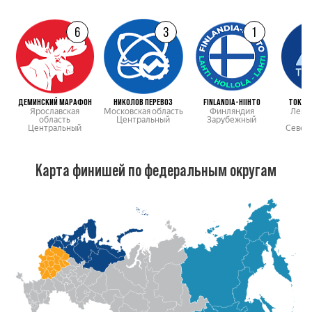
6
3
1
ДЕМИНСКИЙ МАРАФОН
НИКОЛОВ ПЕРЕВОЗ
FINLANDIA-HIIHTO
ТОКСО
Ярославская
Московская область
Финляндия
Лени
область
Центральный
Зарубежный
о
Центральный
Север
Карта финишей по федеральным округам