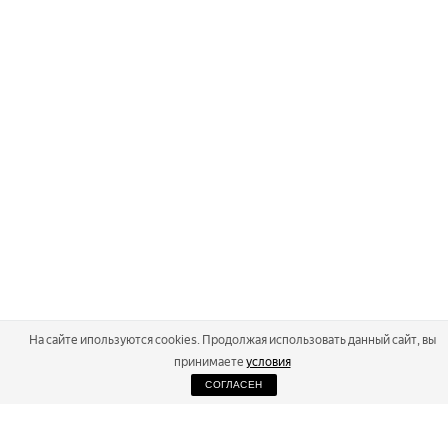
На сайте ипользуются cookies. Продолжая использовать данный сайт, вы
принимаете
условия
СОГЛАСЕН
2026
Russialoppet ®