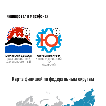
Финишировал в марафонах
3
2
КАМЧАТСКИЙ МАРАФОН
ЮГОРСКИЙ МАРАФОН
Камчатский край
Ханты-Мансийский
Дальневосточный
АО
Уральский
Карта финишей по федеральным округам