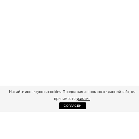
На сайте ипользуются cookies. Продолжая использовать данный сайт, вы
принимаете
условия
СОГЛАСЕН
2026
Russialoppet ®
Серия лыжных марафонов