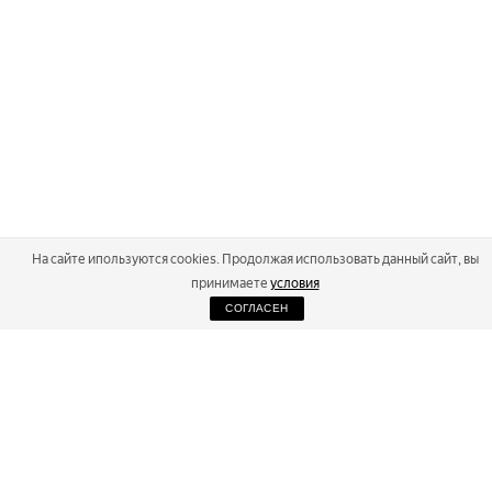
На сайте ипользуются cookies. Продолжая использовать данный сайт, вы
принимаете
условия
СОГЛАСЕН
2026
Russialoppet ®
Серия лыжных марафонов